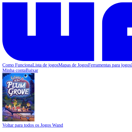
Como Funciona
Lista de jogos
Mapas de Jogos
Ferramentas para jogos
Minha conta
Baixar
Voltar para todos os Jogos Wand