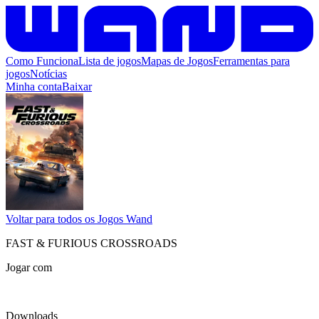
Como Funciona
Lista de jogos
Mapas de Jogos
Ferramentas para
jogos
Notícias
Minha conta
Baixar
Voltar para todos os Jogos Wand
FAST & FURIOUS CROSSROADS
Jogar com
Downloads