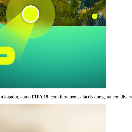
um jogador, como
FIFA 19
, com ferramentas fáceis que garantem divers