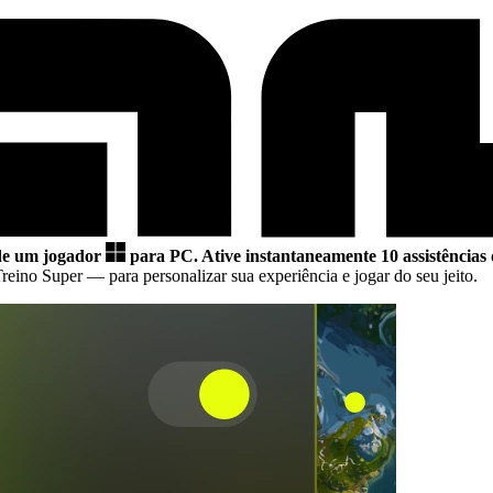
 de um jogador
para PC.
Ative instantaneamente 10 assistências 
Treino Super
— para personalizar sua experiência e jogar do seu jeito.