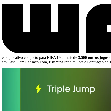
é o aplicativo completo para
FIFA 19
e
mais de 3.500 outros jogos
em Casa, Sem Cansaço Fora, Estamina Infinita Fora e Pontuação de 