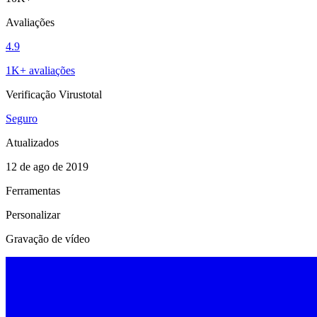
Avaliações
4.9
1K+ avaliações
Verificação Virustotal
Seguro
Atualizados
12 de ago de 2019
Ferramentas
Personalizar
Gravação de vídeo