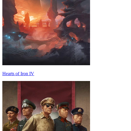
Hearts of Iron IV