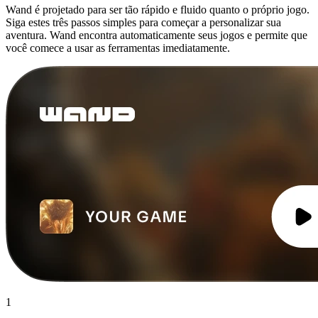
Wand é projetado para ser tão rápido e fluido quanto o próprio jogo.
Siga estes três passos simples para começar a personalizar sua
aventura. Wand encontra automaticamente seus jogos e permite que
você comece a usar as ferramentas imediatamente.
1