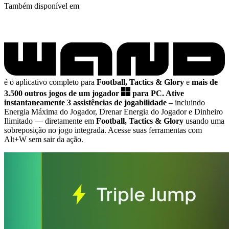
Também disponível em
é o aplicativo completo para
Football, Tactics & Glory
e
mais de
3.500 outros jogos de um jogador
para PC.
Ative
instantaneamente 3 assistências de jogabilidade
– incluindo
Energia Máxima do Jogador, Drenar Energia do Jogador e Dinheiro
Ilimitado
— diretamente em
Football, Tactics & Glory
usando uma
sobreposição no jogo integrada. Acesse suas ferramentas com
Alt+W sem sair da ação.