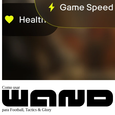
Como usar
para Football, Tactics & Glory