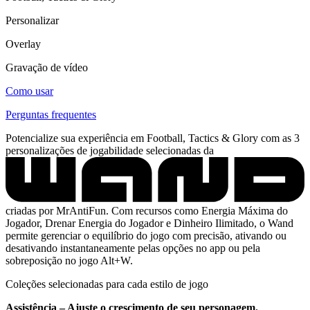
Personalizar
Overlay
Gravação de vídeo
Como usar
Perguntas frequentes
Potencialize sua experiência em Football, Tactics & Glory com as 3
personalizações de jogabilidade selecionadas da
criadas por MrAntiFun. Com recursos como Energia Máxima do
Jogador, Drenar Energia do Jogador e Dinheiro Ilimitado, o Wand
permite gerenciar o equilíbrio do jogo com precisão, ativando ou
desativando instantaneamente pelas opções no app ou pela
sobreposição no jogo Alt+W.
Coleções selecionadas para cada estilo de jogo
Assistência – Ajuste o crescimento de seu personagem.