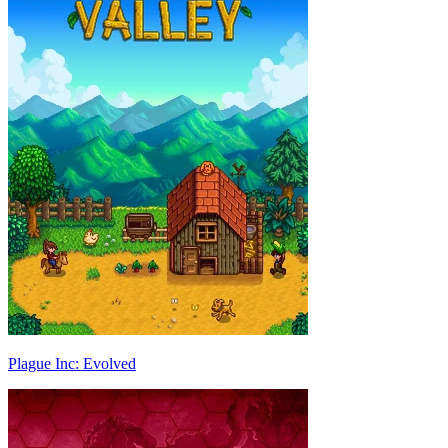
Plague Inc: Evolved