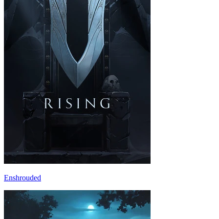
Enshrouded