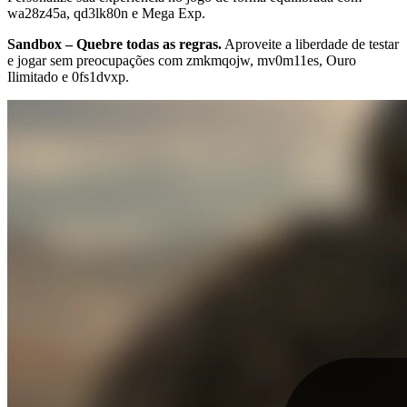
wa28z45a, qd3lk80n e Mega Exp.
Sandbox – Quebre todas as regras.
Aproveite a liberdade de testar
e jogar sem preocupações com zmkmqojw, mv0m11es, Ouro
Ilimitado e 0fs1dvxp.