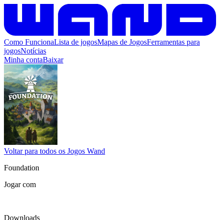
Como Funciona
Lista de jogos
Mapas de Jogos
Ferramentas para
jogos
Notícias
Minha conta
Baixar
Voltar para todos os Jogos Wand
Foundation
Jogar com
Downloads