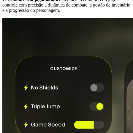
controle com precisão a dinâmica de combate, a gestão de inventário
e a progressão do personagem.