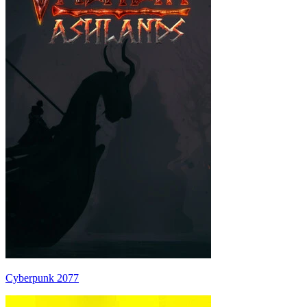
Cyberpunk 2077