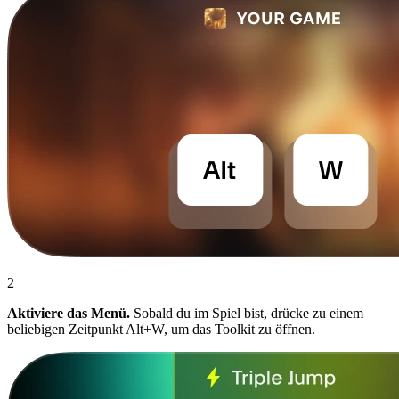
2
Aktiviere das Menü.
Sobald du im Spiel bist, drücke zu einem
beliebigen Zeitpunkt Alt+W, um das Toolkit zu öffnen.