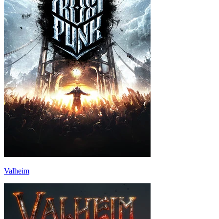
Valheim