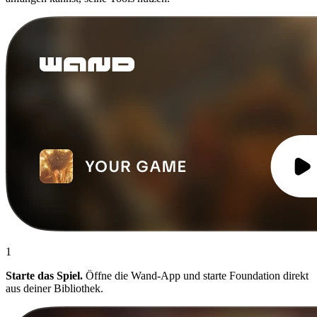
1
Starte das Spiel.
Öffne die Wand-App und starte Foundation direkt
aus deiner Bibliothek.