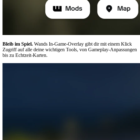
Bleib im Spiel.
Wands In-Game-Overlay gibt dir mit einem Klick
Zugriff auf alle deine wichtigen Tools, von Gameplay-Anpassungen
bis zu Echtzeit-Karten.