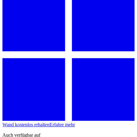
Wand kostenlos erhalten
Erfahre mehr
Auch verfügbar auf