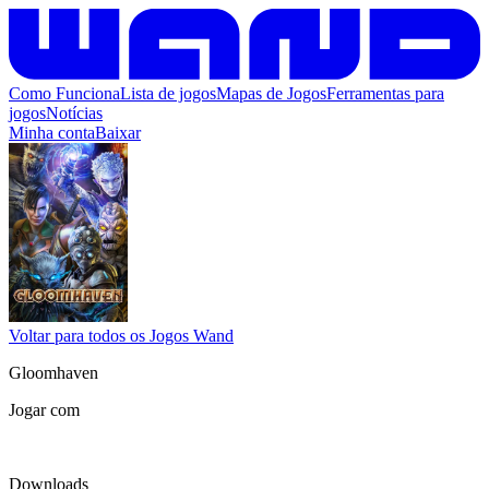
Como Funciona
Lista de jogos
Mapas de Jogos
Ferramentas para
jogos
Notícias
Minha conta
Baixar
Voltar para todos os Jogos Wand
Gloomhaven
Jogar com
Downloads