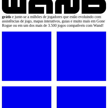
grátis
e junte-se a milhões de jogadores que estão evoluindo com
assistências de jogo, mapas interativos, guias e muito mais em Gone
Rogue ou em um dos mais de 3.500 jogos compatíveis com Wand!