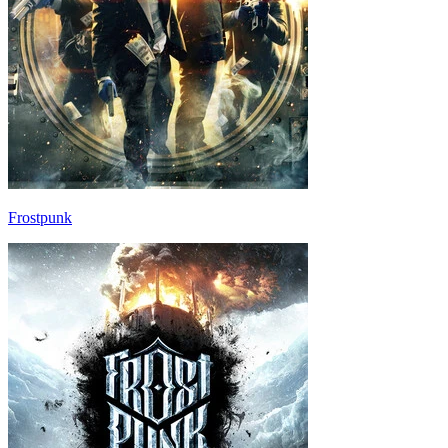
Frostpunk