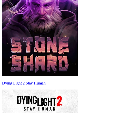
Dying Light 2 Stay Human