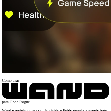
Como usar
para Gone Rogue
Wand é projetado para ser tão rápido e fluido quanto o próprio jogo.