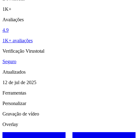
1K+
Avaliações
4.9
1K+ avaliações
Verificação Virustotal
Seguro
Atualizados
12 de jul de 2025
Ferramentas
Personalizar
Gravação de vídeo
Overlay