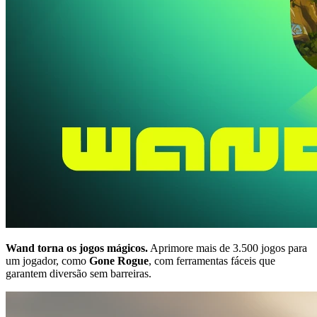
Wand torna os jogos mágicos.
Aprimore mais de 3.500 jogos para
um jogador, como
Gone Rogue
, com ferramentas fáceis que
garantem diversão sem barreiras.