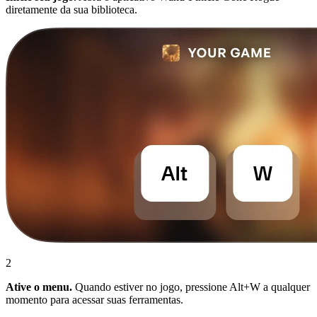
diretamente da sua biblioteca.
2
Ative o menu.
Quando estiver no jogo, pressione Alt+W a qualquer
momento para acessar suas ferramentas.