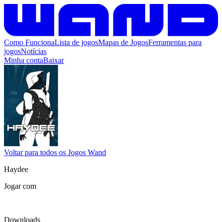
Como Funciona
Lista de jogos
Mapas de Jogos
Ferramentas para
jogos
Notícias
Minha conta
Baixar
Voltar para todos os Jogos Wand
Haydee
Jogar com
Downloads