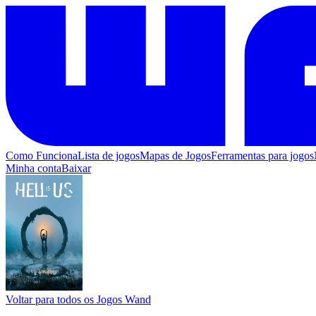
Como Funciona
Lista de jogos
Mapas de Jogos
Ferramentas para jogos
Minha conta
Baixar
Voltar para todos os Jogos Wand