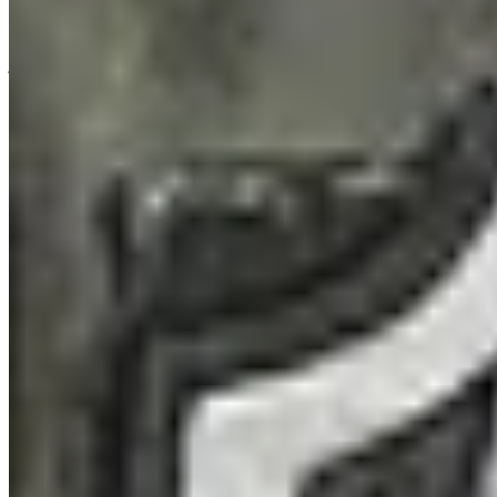
Tarkov exibe uma notificação no jogo sempre que uma captura de
tela é tirada (isso está integrado no sistema de captura de tela do
jogo). Você verá isso cerca de uma vez por segundo enquanto o
rastreamento estiver ativo.
Por que apenas modo de prática?
O modo prática existe para aprender sem afetar outros jogadores. O
rastreamento de localização em tempo real se encaixa naturalmente
neste contexto de aprendizagem e ajuda você a dominar a
navegação do mapa com segurança antes de entrar em raids ao vivo.
Isso garante que o recurso seja puramente educacional e tenha zero
impacto competitivo.
Isso vai encher meu disco rígido com capturas de tela?
Não. As capturas de tela são automaticamente excluídas
imediatamente após lermos os dados de coordenadas. Nada é
armazenado.
Listas de verificação 100%
Encontre todos os colecionáveis e encontros em Escape from
Tarkov com nossa lista de verificação do mapa interativo e alcance