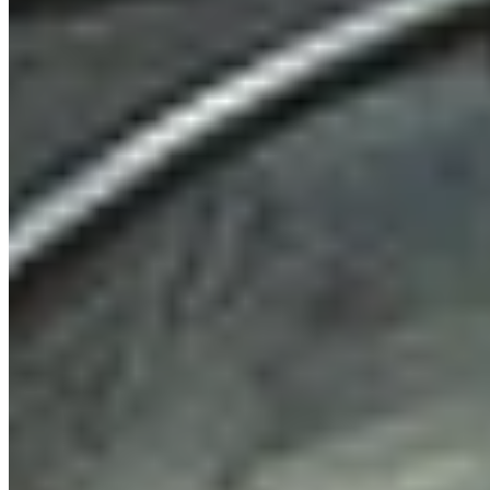
sem risco.
Isso não funcionará em partidas online com outros jogadores.
O que você verá
Mapas Interativos com seu marcador de posição, todos os locais de
saques, extrações e objetivos de missão. Acompanhe seu movimento
em tempo real em uma segunda tela ou via alt-tab.
Como funciona
Escape from Tarkov codifica coordenadas nos nomes dos arquivos
de captura de tela para relatórios de bugs. Quando você joga raids
de prática através do Wand, nós lemos essas coordenadas para
mostrar sua posição ao vivo em mapas interativos. Sua localização
atualiza aproximadamente uma vez por segundo enquanto você se
move.