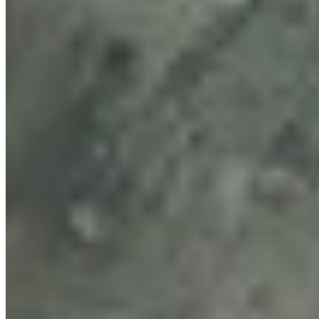
Características principais
Funciona em todos os mapas de Tarkov
Apenas raids de prática/offline
Atualiza cerca de uma vez por segundo
Externo ao jogo. Sem injeção, sem acesso à memória
Completamente gratuito