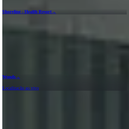
Shoreline - Health Resort
→
Woods
→
Localização ao vivo