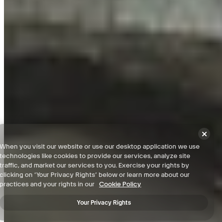
The Reserve – Lista de verificação 100%
The Reserve - Bunker – Lista de verificação 100%
Termos e Condições
When you visit our website or use our desktop application we use
Política de Privacidade
technologies like cookies to provide our services, analyze site
Suporte
traffic, and market our services to you. Exercise your rights by
clicking on ‘Your Privacy Rights’ below or learn more about our
Notícias
practices and your rights in our
Cookie Policy
Your Privacy Rights