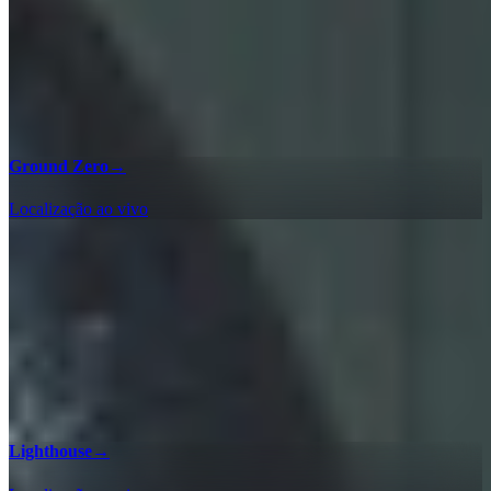
Ground Zero
→
Localização ao vivo
Lighthouse
→