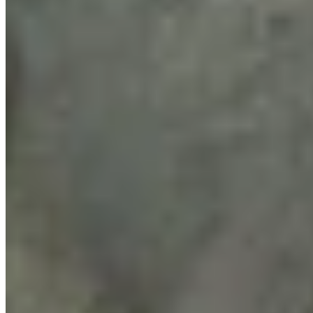
Baixar Wand Grátis
Segurança e Transparência
Isso é seguro?
Sim, é completamente seguro. Esse recurso não injeta nada no
Escape from Tarkov, não lê a memória do jogo e não modifica
nenhum arquivo do jogo. Ele apenas lê os dados de coordenadas
contidos nos nomes dos arquivos de captura de tela. Todo o
processo é executado externamente ao jogo.
Por que vejo notificações de captura de tela?