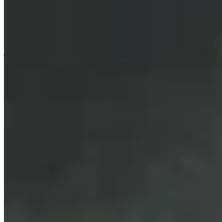
Como Funciona
Lista de jogos
Mapas de Jogos
Ferramentas para
jogos
Notícias
Minha conta
Baixar
← Voltar para todos os mapas do Wand