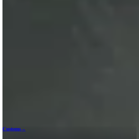
Mapas de Escape from Tarkov
Mapas
15
Recursos avançados
Localização ao vivo
Customs
→