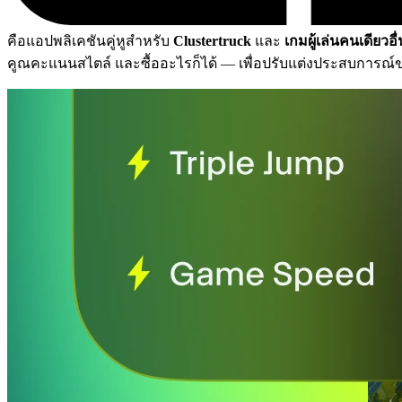
คือแอปพลิเคชันคู่หูสำหรับ
Clustertruck
และ
เกมผู้เล่นคนเดียวอื
คูณคะแนนสไตล์ และซื้ออะไรก็ได้
— เพื่อปรับแต่งประสบการณ