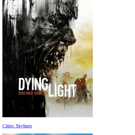
Cities: Skylines