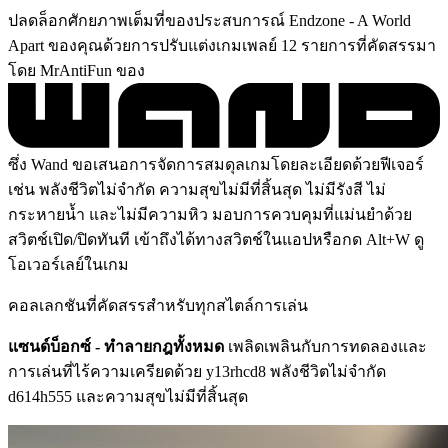
ปลดล็อกศักยภาพเต็มที่ของประสบการณ์ Endzone - A World
Apart ของคุณด้วยการปรับแต่งเกมเพลย์ 12 รายการที่คัดสรรมา
โดย MrAntiFun ของ
ซึ่ง Wand ขอเสนอการจัดการสมดุลเกมโดยละเอียดด้วยฟีเจอร์
เช่น พลังชีวิตไม่จำกัด ความสุขไม่มีที่สิ้นสุด ไม่มีรังสี ไม่
กระหายน้ำ และไม่มีความหิว มอบการควบคุมที่แม่นยำด้วย
สวิตช์เปิด/ปิดทันที เข้าถึงได้ทางสวิตช์ในแอปหรือกด Alt+W ดู
โอเวอร์เลย์ในเกม
คอลเลกชันที่คัดสรรสำหรับทุกสไตล์การเล่น
แซนด์บ็อกซ์ - ทำลายกฎทั้งหมด
เพลิดเพลินกับการทดลองและ
การเล่นที่ไร้ความเครียดด้วย y13rhcd8 พลังชีวิตไม่จำกัด
d614h555 และความสุขไม่มีที่สิ้นสุด