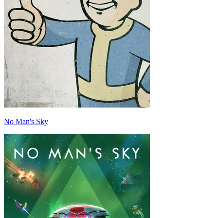
No Man's Sky