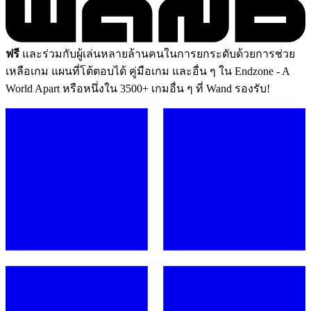
ฟรี
และร่วมกับผู้เล่นหลายล้านคนในการยกระดับด้วยการช่วย
เหลือเกม แผนที่โต้ตอบได้ คู่มือเกม และอื่น ๆ ใน Endzone - A
World Apart หรือหนึ่งใน 3500+ เกมอื่น ๆ ที่ Wand รองรับ!