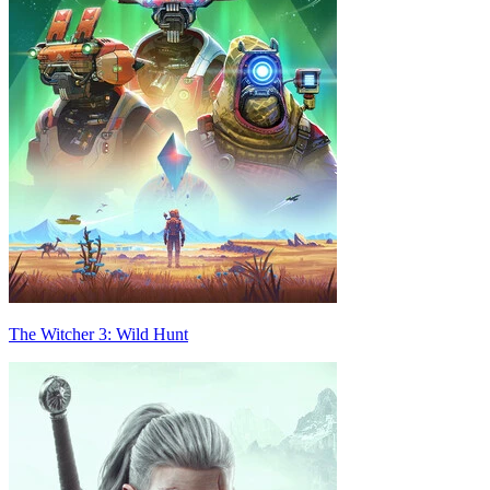
The Witcher 3: Wild Hunt