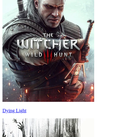
Dying Light