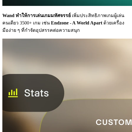
Wand ทำให้การเล่นเกมมหัศจรรย์
เพิ่มประสิทธิภาพเกมผู้เล่น
คนเดียว 3500+ เกม เช่น
Endzone - A World Apart
ด้วยเครื่อง
มือง่าย ๆ ที่กำจัดอุปสรรคต่อความสนุก