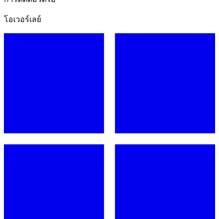
โอเวอร์เลย์