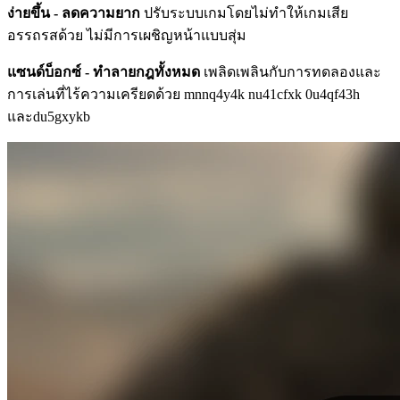
ง่ายขึ้น - ลดความยาก
ปรับระบบเกมโดยไม่ทำให้เกมเสีย
อรรถรสด้วย ไม่มีการเผชิญหน้าแบบสุ่ม
แซนด์บ็อกซ์ - ทำลายกฎทั้งหมด
เพลิดเพลินกับการทดลองและ
การเล่นที่ไร้ความเครียดด้วย mnnq4y4k nu41cfxk 0u4qf43h
และdu5gxykb