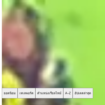
วิธีการทำงาน
รายการเกม
เกมที่มีแผนที่
เครื่องมือเกม
ข่าวสาร
บัญชีของฉัน
ดาวน์โหลด
เรียกดูแผนที่ของเกมใน Wand
197 เกม
พร้อมการสนับสนุน
การเทเลพอร์ต,
การติดตามตำแหน่งสด
และอื่นๆ อีกมากมาย! เพิ่มเกมใหม่ทุกเดือน
ยอดนิยม
เทเลพอร์ต
ตำแหน่งเรียลไทม์
A–Z
อัปเดตล่าสุด