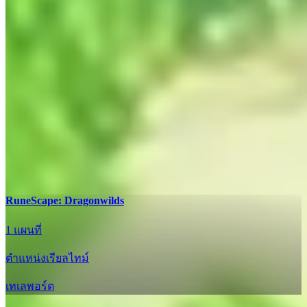
อัปเดต
RuneScape: Dragonwilds
1 แผนที่
ตำแหน่งเรียลไทม์
เทเลพอร์ต