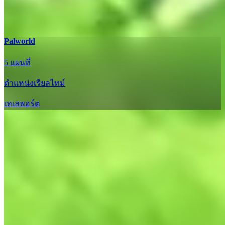
อัปเดต
Palworld
5 แผนที่
ตำแหน่งเรียลไทม์
เทเลพอร์ต