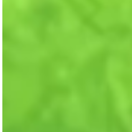
อัปเดต