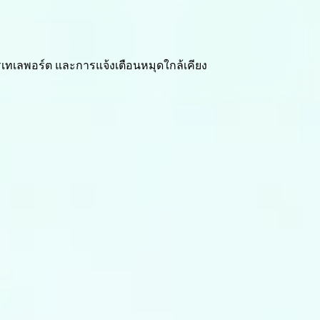
รเทเลพอร์ต และการแจ้งเตือนหมุดใกล้เคียง