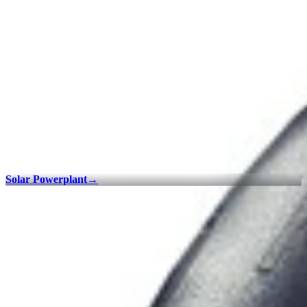
Solar Powerplant
→