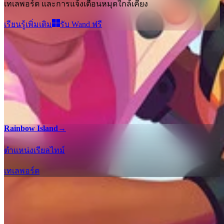
เทเลพอร์ต และการแจ้งเตือนหมุดใกล้เคียง
เรียนรู้เพิ่มเติม
รับ Wand ฟรี
Rainbow Island
→
ตำแหน่งเรียลไทม์
เทเลพอร์ต