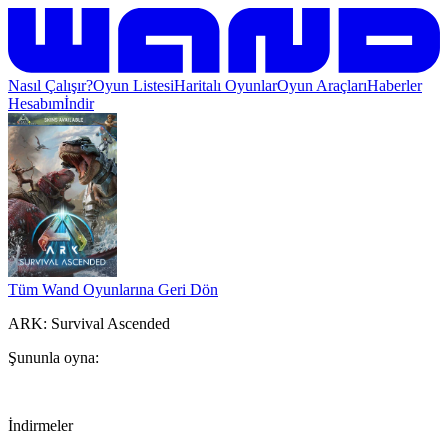
Nasıl Çalışır?
Oyun Listesi
Haritalı Oyunlar
Oyun Araçları
Haberler
Hesabım
İndir
Tüm Wand Oyunlarına Geri Dön
ARK: Survival Ascended
Şununla oyna:
İndirmeler