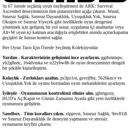
'in 67 özenle seçilmiş oyun özelleştirmesi ile ARK: Survival
Ascended deneyiminizin tüm potansiyelini açığa çıkarın. Wand,
Sınırsız Sağlık, Sınırsız Dayanıklılık, Uyuşukluk Yok, Sınırsız
Oksijen ve Sınırsız Yiyecek gibi özelliklerle oyun dengesini
yönetmek için gelişmiş bir yol sunar, uygulama içi anahtarlar veya
Alt+W oyun içi katman aracılığıyla erişilebilen anında açma/kapama
geçişleri ile hassas kontrol sağlar.
Her Oyun Tarzı İçin Özenle Seçilmiş Koleksiyonlar
Yardım - Karakterinizin gelişimini ince ayarlayın.
ggihmmqw,
yb2g8ndc, 164dvmka ve n22ybw8b ile oyun deneyiminizi dengeli
bir şekilde kişiselleştirin.
Kolaylık - Zorlukları azaltın.
ps3pz1ot, gsvej0bz, 5626kncv ve
Uyuşukluk Yok ile oyunu bozmadan oyun mekaniklerini ayarlayın.
İyileştir - Oyununuzun kontrolünü elinize alın.
jgbmgouy,
HUD'u Aç/Kapat ve Günün Zamanını Ayarla gibi yeni özelliklerle
oyununuzu geliştirin.
Sandbox - Tüm kuralları yıkın.
xlpprvst, Sınırsız Sağlık, 9nv81ifi
ve Sınırsız Dayanıklılık ile deneyim yapmanın ve stressiz
oynamanın keyfini çıkarın.