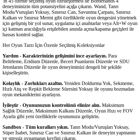
'in 45 özenle seçilmiş oyun özelleştirmesi ile Borderlands 4
deneyiminizin tüm potansiyelini açığa çıkarın. Wand, Tanrı
Modu/Vuruşları Yoksay, Sınırsız Can, Savunma Çarpanı, Sınırsız
Kalkan ve Sınırsız Mermi gibi özelliklerle oyun dengesini yönetmek
için gelişmiş bir yol sunar, uygulama içi anahtarlar veya Alt+W oyun
içi katman aracılığıyla erişilebilen anında açma/kapama geçişleri ile
hassas kontrol sağlar.
Her Oyun Tarzı İçin Özenle Seçilmiş Koleksiyonlar
Yardım - Karakterinizin gelişimini ince ayarlayın.
Para
Belirleme, Eridium Düzenle, Beceri Puanlarını Düzenle ve SDU
Jetonlarını Düzenle ile oyun deneyiminizi dengeli bir şekilde
kişiselleştirin.
Kolaylık - Zorlukları azaltın.
Yeniden Doldurma Yok, Sekmeme,
Hızlı Atış ve Repkit Bekleme Süresini Yoksay ile oyunu bozmadan
oyun mekaniklerini ayarlayın.
İyileştir - Oyununuzun kontrolünü elinize alın.
Maksimum
Sağlık Düzenle, Maksimum Kalkanı Düzenle, Oyun Hızı ve FOV
Ayarla gibi yeni özelliklerle oyununuzu geliştirin.
Sandbox - Tüm kuralları yıkın.
Tanrı Modu/Vuruşları Yoksay,
Süper İsabet, Sınırsız Can ve Sınırsız Kalkan ile deneyim yapmanın
ve stressiz oynamanın keyfini çıkarın.