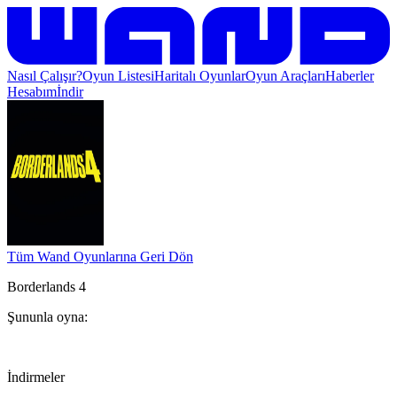
Nasıl Çalışır?
Oyun Listesi
Haritalı Oyunlar
Oyun Araçları
Haberler
Hesabım
İndir
Tüm Wand Oyunlarına Geri Dön
Borderlands 4
Şununla oyna:
İndirmeler