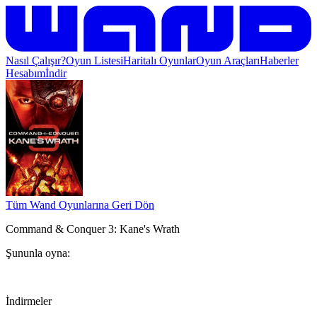
Nasıl Çalışır?
Oyun Listesi
Haritalı Oyunlar
Oyun Araçları
Haberler
Hesabım
İndir
Tüm Wand Oyunlarına Geri Dön
Command & Conquer 3: Kane's Wrath
Şununla oyna:
İndirmeler