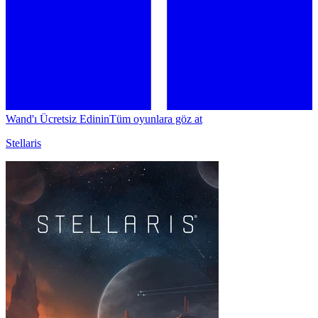
Wand'ı Ücretsiz Edinin
Tüm oyunlara göz at
Stellaris