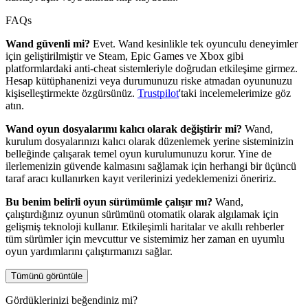
FAQs
Wand güvenli mi?
Evet. Wand kesinlikle tek oyunculu deneyimler
için geliştirilmiştir ve Steam, Epic Games ve Xbox gibi
platformlardaki anti-cheat sistemleriyle doğrudan etkileşime girmez.
Hesap kütüphanenizi veya durumunuzu riske atmadan oyununuzu
kişiselleştirmekte özgürsünüz.
Trustpilot
'taki incelemelerimize göz
atın.
Wand oyun dosyalarımı kalıcı olarak değiştirir mi?
Wand,
kurulum dosyalarınızı kalıcı olarak düzenlemek yerine sisteminizin
belleğinde çalışarak temel oyun kurulumunuzu korur. Yine de
ilerlemenizin güvende kalmasını sağlamak için herhangi bir üçüncü
taraf aracı kullanırken kayıt verilerinizi yedeklemenizi öneririz.
Bu benim belirli oyun sürümümle çalışır mı?
Wand,
çalıştırdığınız oyunun sürümünü otomatik olarak algılamak için
gelişmiş teknoloji kullanır. Etkileşimli haritalar ve akıllı rehberler
tüm sürümler için mevcuttur ve sistemimiz her zaman en uyumlu
oyun yardımlarını çalıştırmanızı sağlar.
Tümünü görüntüle
Gördüklerinizi beğendiniz mi?