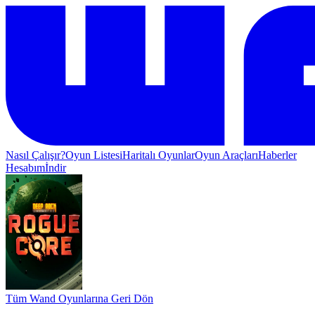
Nasıl Çalışır?
Oyun Listesi
Haritalı Oyunlar
Oyun Araçları
Haberler
Hesabım
İndir
Tüm Wand Oyunlarına Geri Dön