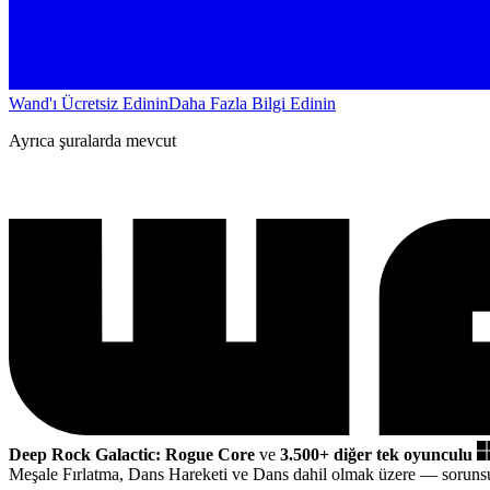
Wand'ı Ücretsiz Edinin
Daha Fazla Bilgi Edinin
Ayrıca şuralarda mevcut
Deep Rock Galactic: Rogue Core
ve
3.500+ diğer tek oyunculu
Meşale Fırlatma, Dans Hareketi ve Dans dahil olmak üzere
— sorunsu