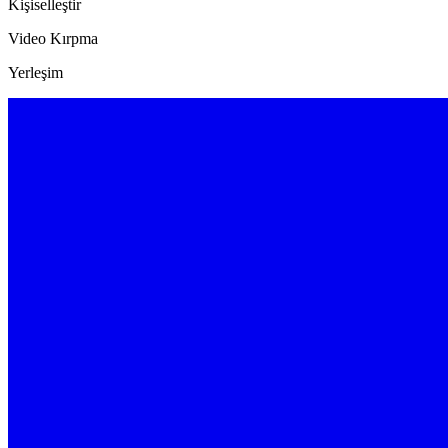
Kişiselleştir
Video Kırpma
Yerleşim