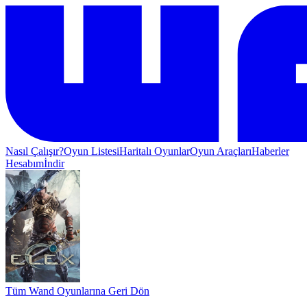
Nasıl Çalışır?
Oyun Listesi
Haritalı Oyunlar
Oyun Araçları
Haberler
Hesabım
İndir
Tüm Wand Oyunlarına Geri Dön