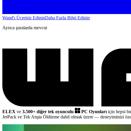
Wand'ı Ücretsiz Edinin
Daha Fazla Bilgi Edinin
Ayrıca şuralarda mevcut
ELEX
ve
3.500+ diğer tek oyunculu
PC Oyunları
için hepsi bi
JetPack ve Tek Atışta Öldürme dahil olmak üzere
— deneyiminizi özel