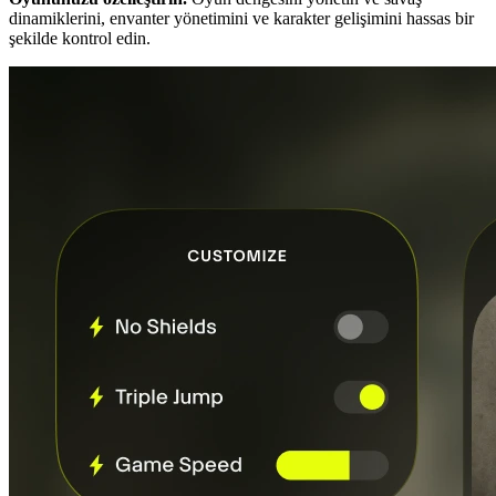
dinamiklerini, envanter yönetimini ve karakter gelişimini hassas bir
şekilde kontrol edin.