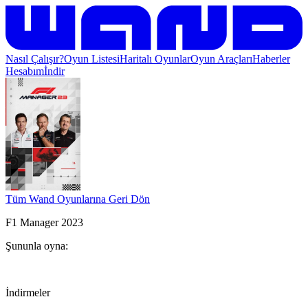
Nasıl Çalışır?
Oyun Listesi
Haritalı Oyunlar
Oyun Araçları
Haberler
Hesabım
İndir
Tüm Wand Oyunlarına Geri Dön
F1 Manager 2023
Şununla oyna:
İndirmeler