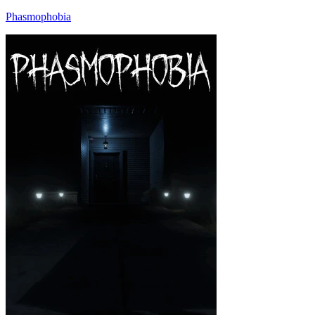
Phasmophobia