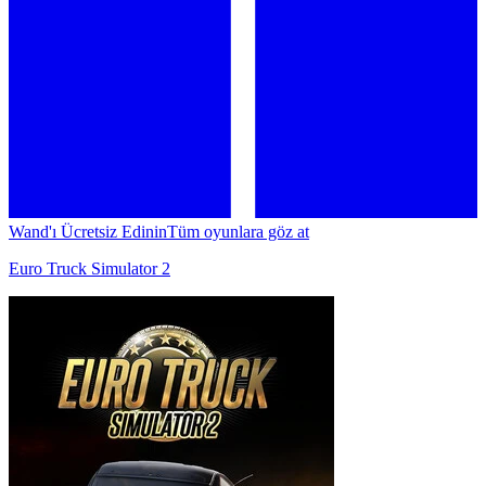
Wand'ı Ücretsiz Edinin
Tüm oyunlara göz at
Euro Truck Simulator 2