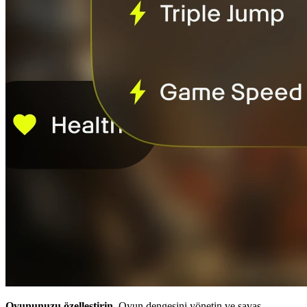
Oyununuzu özelleştirin.
Oyun dengesini yönetin ve savaş