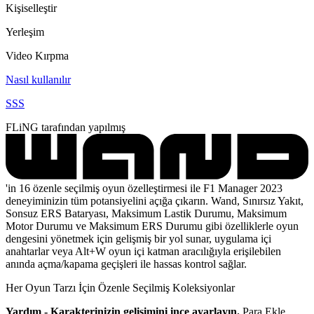
Kişiselleştir
Yerleşim
Video Kırpma
Nasıl kullanılır
SSS
FLiNG tarafından yapılmış
'in 16 özenle seçilmiş oyun özelleştirmesi ile F1 Manager 2023
deneyiminizin tüm potansiyelini açığa çıkarın. Wand, Sınırsız Yakıt,
Sonsuz ERS Bataryası, Maksimum Lastik Durumu, Maksimum
Motor Durumu ve Maksimum ERS Durumu gibi özelliklerle oyun
dengesini yönetmek için gelişmiş bir yol sunar, uygulama içi
anahtarlar veya Alt+W oyun içi katman aracılığıyla erişilebilen
anında açma/kapama geçişleri ile hassas kontrol sağlar.
Her Oyun Tarzı İçin Özenle Seçilmiş Koleksiyonlar
Yardım - Karakterinizin gelişimini ince ayarlayın.
Para Ekle,