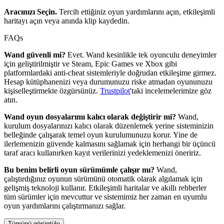
Aracınızı Seçin.
Tercih ettiğiniz oyun yardımlarını açın, etkileşimli
haritayı açın veya anında klip kaydedin.
FAQs
Wand güvenli mi?
Evet. Wand kesinlikle tek oyunculu deneyimler
için geliştirilmiştir ve Steam, Epic Games ve Xbox gibi
platformlardaki anti-cheat sistemleriyle doğrudan etkileşime girmez.
Hesap kütüphanenizi veya durumunuzu riske atmadan oyununuzu
kişiselleştirmekte özgürsünüz.
Trustpilot
'taki incelemelerimize göz
atın.
Wand oyun dosyalarımı kalıcı olarak değiştirir mi?
Wand,
kurulum dosyalarınızı kalıcı olarak düzenlemek yerine sisteminizin
belleğinde çalışarak temel oyun kurulumunuzu korur. Yine de
ilerlemenizin güvende kalmasını sağlamak için herhangi bir üçüncü
taraf aracı kullanırken kayıt verilerinizi yedeklemenizi öneririz.
Bu benim belirli oyun sürümümle çalışır mı?
Wand,
çalıştırdığınız oyunun sürümünü otomatik olarak algılamak için
gelişmiş teknoloji kullanır. Etkileşimli haritalar ve akıllı rehberler
tüm sürümler için mevcuttur ve sistemimiz her zaman en uyumlu
oyun yardımlarını çalıştırmanızı sağlar.
Tümünü görüntüle