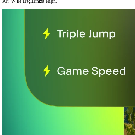
Alt+W ile araçlarınıza erişin.