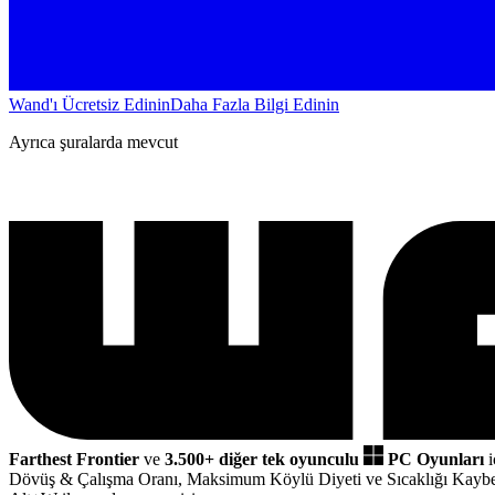
Wand'ı Ücretsiz Edinin
Daha Fazla Bilgi Edinin
Ayrıca şuralarda mevcut
Farthest Frontier
ve
3.500+ diğer tek oyunculu
PC Oyunları
i
Dövüş & Çalışma Oranı, Maksimum Köylü Diyeti ve Sıcaklığı Kaybe