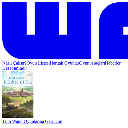
Nasıl Çalışır?
Oyun Listesi
Haritalı Oyunlar
Oyun Araçları
Haberler
Hesabım
İndir
Tüm Wand Oyunlarına Geri Dön