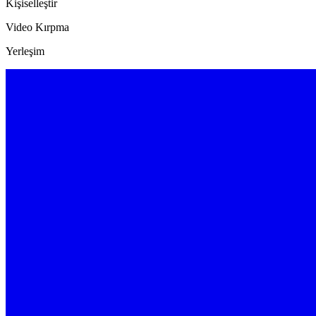
Kişiselleştir
Video Kırpma
Yerleşim