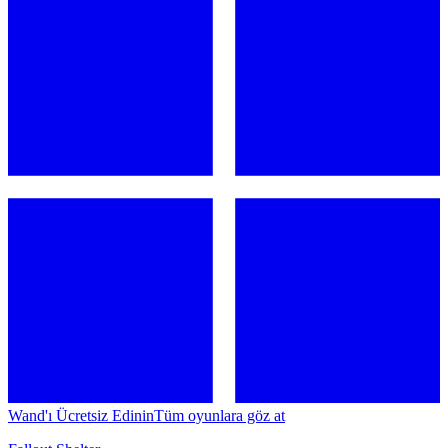
Wand'ı Ücretsiz Edinin
Tüm oyunlara göz at