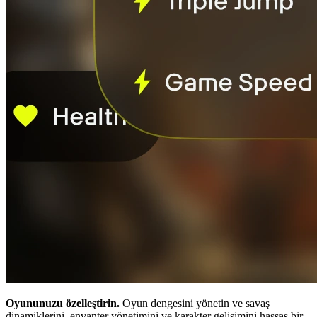
Oyununuzu özelleştirin.
Oyun dengesini yönetin ve savaş
dinamiklerini, envanter yönetimini ve karakter gelişimini hassas bir