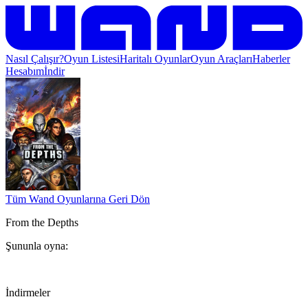
Nasıl Çalışır?
Oyun Listesi
Haritalı Oyunlar
Oyun Araçları
Haberler
Hesabım
İndir
Tüm Wand Oyunlarına Geri Dön
From the Depths
Şununla oyna:
İndirmeler