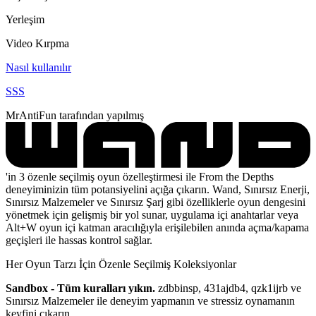
Yerleşim
Video Kırpma
Nasıl kullanılır
SSS
MrAntiFun tarafından yapılmış
'in 3 özenle seçilmiş oyun özelleştirmesi ile From the Depths
deneyiminizin tüm potansiyelini açığa çıkarın. Wand, Sınırsız Enerji,
Sınırsız Malzemeler ve Sınırsız Şarj gibi özelliklerle oyun dengesini
yönetmek için gelişmiş bir yol sunar, uygulama içi anahtarlar veya
Alt+W oyun içi katman aracılığıyla erişilebilen anında açma/kapama
geçişleri ile hassas kontrol sağlar.
Her Oyun Tarzı İçin Özenle Seçilmiş Koleksiyonlar
Sandbox - Tüm kuralları yıkın.
zdbbinsp, 431ajdb4, qzk1ijrb ve
Sınırsız Malzemeler ile deneyim yapmanın ve stressiz oynamanın
keyfini çıkarın.