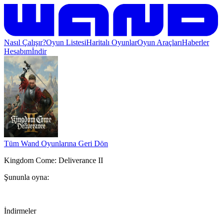
Nasıl Çalışır?
Oyun Listesi
Haritalı Oyunlar
Oyun Araçları
Haberler
Hesabım
İndir
Tüm Wand Oyunlarına Geri Dön
Kingdom Come: Deliverance II
Şununla oyna:
İndirmeler