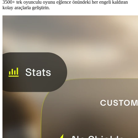
3500+ tek oyunculu oyunu eğlence önündeki her engeli kaldıran
kolay araçlarla geliştirin.