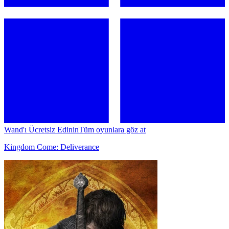
Wand'ı Ücretsiz Edinin
Tüm oyunlara göz at
Kingdom Come: Deliverance