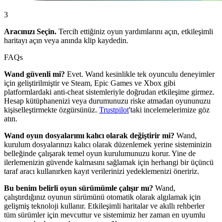
3
Aracınızı Seçin.
Tercih ettiğiniz oyun yardımlarını açın, etkileşimli
haritayı açın veya anında klip kaydedin.
FAQs
Wand güvenli mi?
Evet. Wand kesinlikle tek oyunculu deneyimler
için geliştirilmiştir ve Steam, Epic Games ve Xbox gibi
platformlardaki anti-cheat sistemleriyle doğrudan etkileşime girmez.
Hesap kütüphanenizi veya durumunuzu riske atmadan oyununuzu
kişiselleştirmekte özgürsünüz.
Trustpilot
'taki incelemelerimize göz
atın.
Wand oyun dosyalarımı kalıcı olarak değiştirir mi?
Wand,
kurulum dosyalarınızı kalıcı olarak düzenlemek yerine sisteminizin
belleğinde çalışarak temel oyun kurulumunuzu korur. Yine de
ilerlemenizin güvende kalmasını sağlamak için herhangi bir üçüncü
taraf aracı kullanırken kayıt verilerinizi yedeklemenizi öneririz.
Bu benim belirli oyun sürümümle çalışır mı?
Wand,
çalıştırdığınız oyunun sürümünü otomatik olarak algılamak için
gelişmiş teknoloji kullanır. Etkileşimli haritalar ve akıllı rehberler
tüm sürümler için mevcuttur ve sistemimiz her zaman en uyumlu