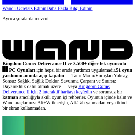
Wand'ı Ücretsiz Edinin
Daha Fazla Bilgi Edinin
Ayrıca şuralarda mevcut
Kingdom Come: Deliverance II
ve
3.500+ diğer tek oyunculu
PC Oyunları
için hepsi bir arada yardımcı uygulamadır.
51 oyun
yardımını anında açıp kapatın
— Tanrı Modu/Vuruşları Yoksay,
Sonsuz Sağlık, Sağlık Doldur, Savunma Çarpanı ve Sınırsız
Dayanıklılık dahil olmak üzere
— veya
Kingdom Come:
Deliverance II için 2 interaktif haritayı keşfedin
ve sorunsuz bir
katman
aracılığıyla akıllı oyun içi rehberler. Oyunun içinde kalın ve
Wand araçlarınıza Alt+W ile erişin, Alt-Tab yapmadan veya ikinci
bir ekran kullanmadan.