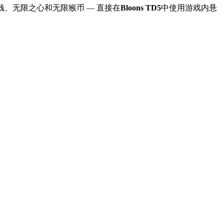
钱、无限之心和无限猴币
— 直接在
Bloons TD5
中使用游戏内悬