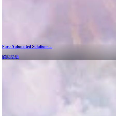
Faro Automated Solutions
→
瞬间移动