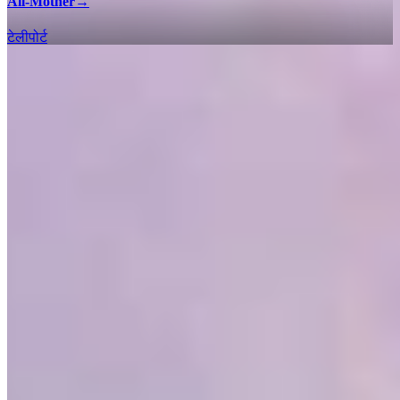
All-Mother
→
टेलीपोर्ट