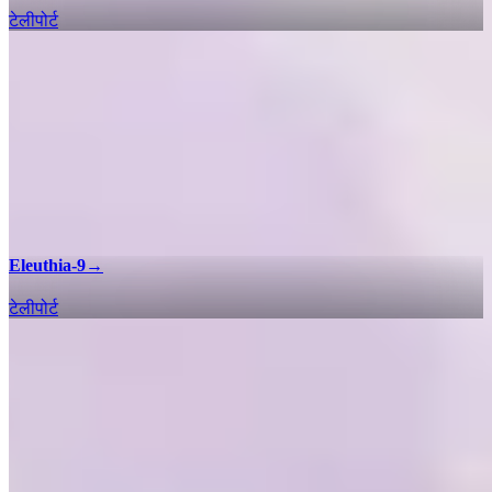
टेलीपोर्ट
Eleuthia-9
→
टेलीपोर्ट