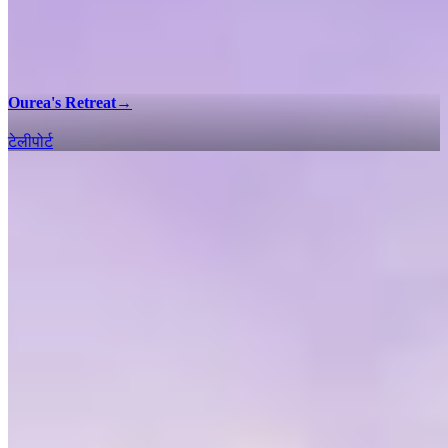
Ourea's Retreat
→
टेलीपोर्ट