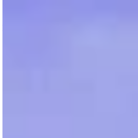
यह कैसे काम करता है
गेम लिस्ट
गेम के मानचित्र
गेम उपकरण
समाचार
मेरा खाता
डाउनलोड करें
← सभी Wand मैप्स पर वापस जाएँ