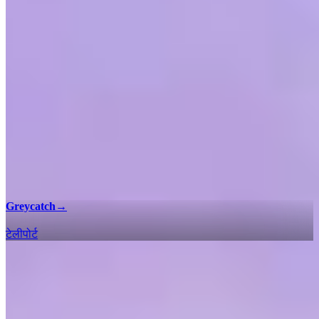
Greycatch
→
टेलीपोर्ट