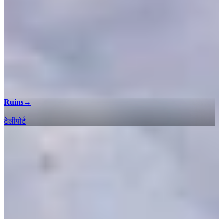
Ruins
→
टेलीपोर्ट