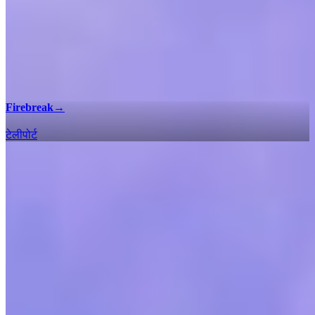
Firebreak
→
टेलीपोर्ट