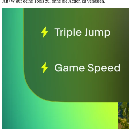
Alt+W auf deine Tools zu, ohne die Action zu verlassen.