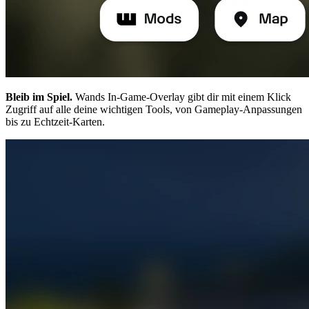
Bleib im Spiel.
Wands In-Game-Overlay gibt dir mit einem Klick
Zugriff auf alle deine wichtigen Tools, von Gameplay-Anpassungen
bis zu Echtzeit-Karten.