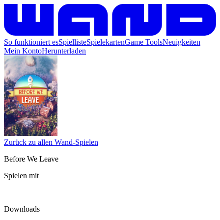
So funktioniert es
Spielliste
Spielekarten
Game Tools
Neuigkeiten
Mein Konto
Herunterladen
Zurück zu allen Wand-Spielen
Before We Leave
Spielen mit
Downloads