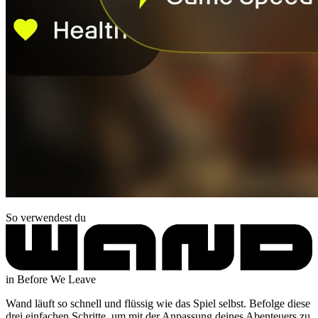
So verwendest du
in Before We Leave
Wand läuft so schnell und flüssig wie das Spiel selbst. Befolge diese
drei einfachen Schritte, um mit der Anpassung deines Abenteuers zu