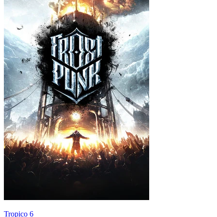
Tropico 6