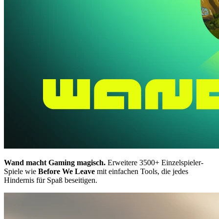
Wand macht Gaming magisch.
Erweitere 3500+ Einzelspieler-
Spiele wie
Before We Leave
mit einfachen Tools, die jedes
Hindernis für Spaß beseitigen.