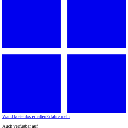
Wand kostenlos erhalten
Erfahre mehr
Auch verfügbar auf