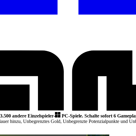
3.500 andere Einzelspieler-
PC-Spiele.
Schalte sofort 6 Gamepla
auer hinzu, Unbegrenztes Gold, Unbegrenzte Potenzialpunkte und Un