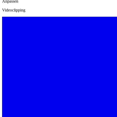
Anpassen
Videoclipping