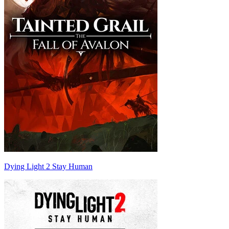
Dying Light 2 Stay Human