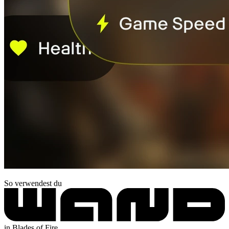
So verwendest du
in Blades of Fire