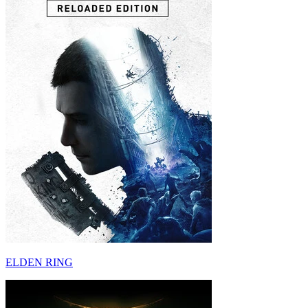
ELDEN RING