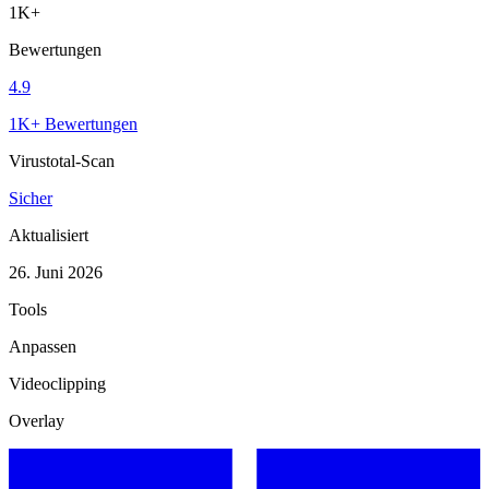
1K+
Bewertungen
4.9
1K+ Bewertungen
Virustotal-Scan
Sicher
Aktualisiert
26. Juni 2026
Tools
Anpassen
Videoclipping
Overlay