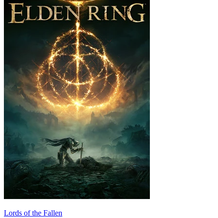
Lords of the Fallen