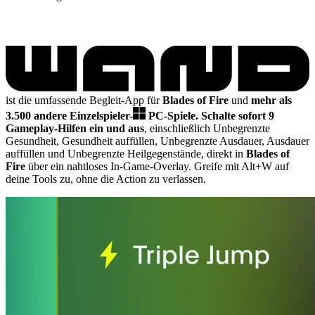
ist die umfassende Begleit-App für
Blades of Fire
und
mehr als
3.500 andere Einzelspieler-
PC-Spiele.
Schalte sofort 9
Gameplay-Hilfen ein und aus
, einschließlich Unbegrenzte
Gesundheit, Gesundheit auffüllen, Unbegrenzte Ausdauer, Ausdauer
auffüllen und Unbegrenzte Heilgegenstände,
direkt in
Blades of
Fire
über ein nahtloses In-Game-Overlay. Greife mit Alt+W auf
deine Tools zu, ohne die Action zu verlassen.