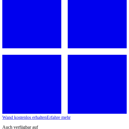
Wand kostenlos erhalten
Erfahre mehr
Auch verfügbar auf