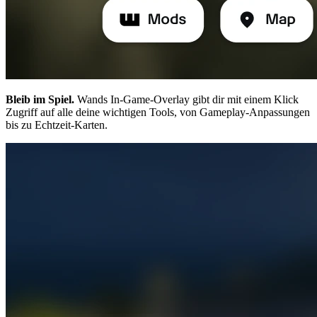
Bleib im Spiel.
Wands In-Game-Overlay gibt dir mit einem Klick
Zugriff auf alle deine wichtigen Tools, von Gameplay-Anpassungen
bis zu Echtzeit-Karten.