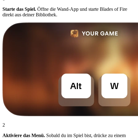
Starte das Spiel.
Öffne die Wand-App und starte Blades of Fire
direkt aus deiner Bibliothek.
2
Aktiviere das Menü.
Sobald du im Spiel bist, drücke zu einem