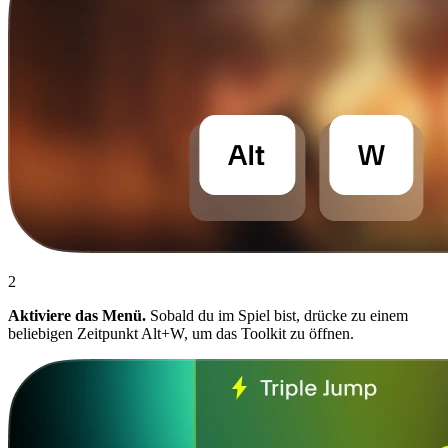
2
Aktiviere das Menü.
Sobald du im Spiel bist, drücke zu einem
beliebigen Zeitpunkt Alt+W, um das Toolkit zu öffnen.