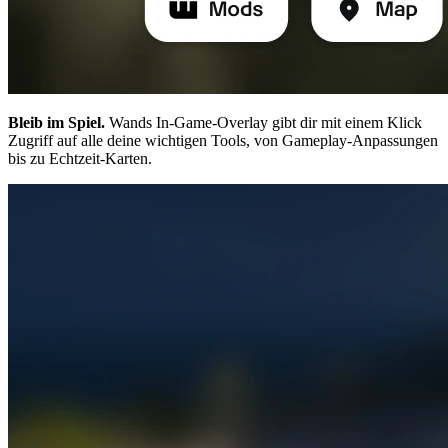
Bleib im Spiel.
Wands In-Game-Overlay gibt dir mit einem Klick
Zugriff auf alle deine wichtigen Tools, von Gameplay-Anpassungen
bis zu Echtzeit-Karten.