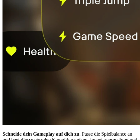
Schneide dein Gameplay auf dich zu.
Passe die Spielbalance an
und beeinflusse einzelne Kampfdynamiken, Inventarverwaltung und