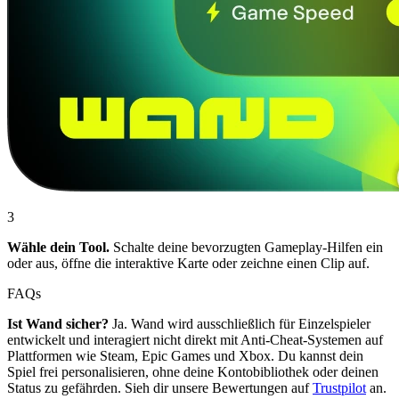
3
Wähle dein Tool.
Schalte deine bevorzugten Gameplay-Hilfen ein
oder aus, öffne die interaktive Karte oder zeichne einen Clip auf.
FAQs
Ist Wand sicher?
Ja. Wand wird ausschließlich für Einzelspieler
entwickelt und interagiert nicht direkt mit Anti-Cheat-Systemen auf
Plattformen wie Steam, Epic Games und Xbox. Du kannst dein
Spiel frei personalisieren, ohne deine Kontobibliothek oder deinen
Status zu gefährden. Sieh dir unsere Bewertungen auf
Trustpilot
an.