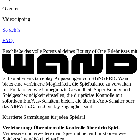
Overlay
Videoclipping
So geht's
FAQs
Erschließe das volle Potenzial deines Bounty of One-Erlebnisses mit
's 3 kuratierten Gameplay-Anpassungen von STiNGERR. Wand
bietet eine verfeinerte Möglichkeit, die Spielbalance zu verwalten
mit Funktionen wie Unbegrenzte Gesundheit, Super Bounty und
Spielgeschwindigkeit einstellen, die dir präzise Kontrolle mit
sofortigen Ein/Aus-Schaltern bieten, die über In-App-Schalter oder
das Alt+W In-Game-Overlay zugänglich sind.
Kuratierte Sammlungen für jeden Spielstil
Verfeinerung: Übernimm die Kontrolle über dein Spiel.
Verbessere und erweitere dein Spiel mit neuen Funktionen wie
Spielgeschwindigkeit einstellen.