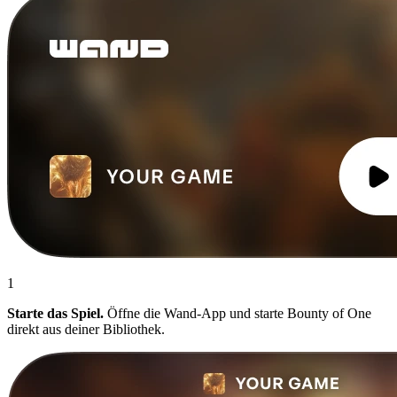
1
Starte das Spiel.
Öffne die Wand-App und starte Bounty of One
direkt aus deiner Bibliothek.