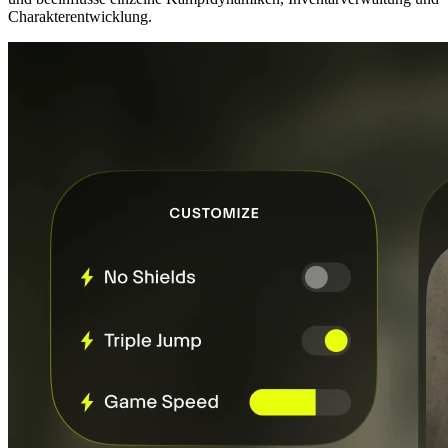
Charakterentwicklung.