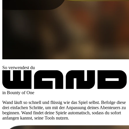
So verwendest du
in Bounty of One
Wand läuft so schnell und flüssig wie das Spiel selbst. Befolge diese
drei einfachen Schritte, um mit der Anpassung deines Abenteuers zu
beginnen. Wand findet deine Spiele automatisch, sodass du sofort
anfangen kannst, seine Tools nutzen.