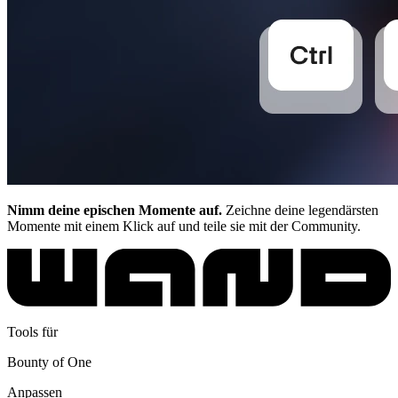
Nimm deine epischen Momente auf.
Zeichne deine legendärsten
Momente mit einem Klick auf und teile sie mit der Community.
Tools für
Bounty of One
Anpassen