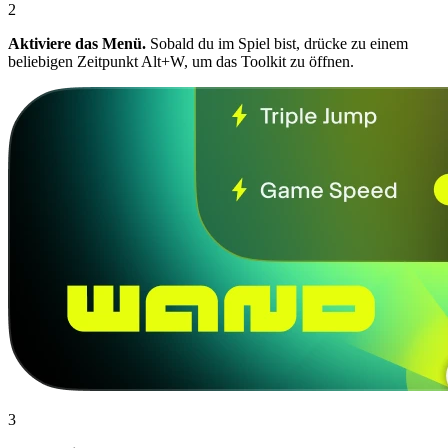
2
Aktiviere das Menü.
Sobald du im Spiel bist, drücke zu einem
beliebigen Zeitpunkt Alt+W, um das Toolkit zu öffnen.
3