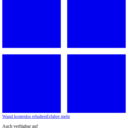
Wand kostenlos erhalten
Erfahre mehr
Auch verfügbar auf