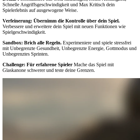
Schnelle Angriffsgeschwindigkeit und Max Kritisch dein
Spielerlebnis auf ausgewogene Weise.
Verfeinerung: Übernimm die Kontrolle über dein Spiel.
Verbessere und erweitere dein Spiel mit neuen Funktionen wie
Spielgeschwindigkeit.
Sandbox: Brich alle Regeln.
Experimeniere und spiele stressfrei
mit Unbegrenzte Gesundheit, Unbegrenzte Energie, Gottmodus und
Unbegrenztes Sprinten.
Challenge: Für erfahrene Spieler
Mache das Spiel mit
Glaskanone schwerer und teste deine Grenzen.