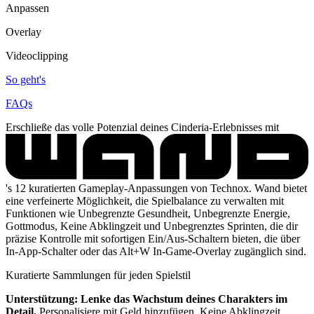
Anpassen
Overlay
Videoclipping
So geht's
FAQs
Erschließe das volle Potenzial deines Cinderia-Erlebnisses mit
's 12 kuratierten Gameplay-Anpassungen von Technox. Wand bietet
eine verfeinerte Möglichkeit, die Spielbalance zu verwalten mit
Funktionen wie Unbegrenzte Gesundheit, Unbegrenzte Energie,
Gottmodus, Keine Abklingzeit und Unbegrenztes Sprinten, die dir
präzise Kontrolle mit sofortigen Ein/Aus-Schaltern bieten, die über
In-App-Schalter oder das Alt+W In-Game-Overlay zugänglich sind.
Kuratierte Sammlungen für jeden Spielstil
Unterstützung: Lenke das Wachstum deines Charakters im
Detail.
Personalisiere mit Geld hinzufügen, Keine Abklingzeit,