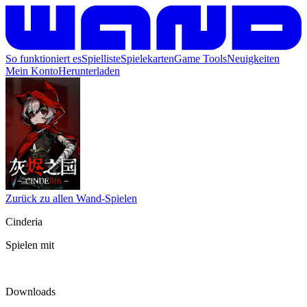
So funktioniert es
Spielliste
Spielekarten
Game Tools
Neuigkeiten
Mein Konto
Herunterladen
Zurück zu allen Wand-Spielen
Cinderia
Spielen mit
Downloads