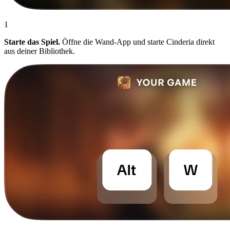
1
Starte das Spiel.
Öffne die Wand-App und starte Cinderia direkt
aus deiner Bibliothek.