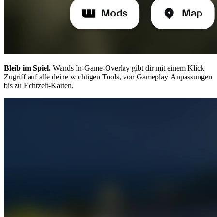
Bleib im Spiel.
Wands In-Game-Overlay gibt dir mit einem Klick
Zugriff auf alle deine wichtigen Tools, von Gameplay-Anpassungen
bis zu Echtzeit-Karten.