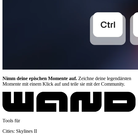
Nimm deine epischen Momente auf.
Zeichne deine legendärsten
Momente mit einem Klick auf und teile sie mit der Community.
Tools für
Cities: Skylines II