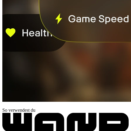
So verwendest du