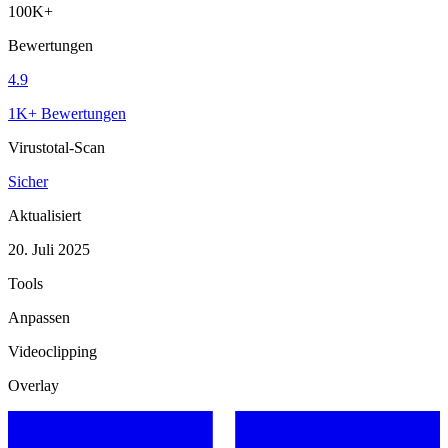
100K+
Bewertungen
4.9
1K+ Bewertungen
Virustotal-Scan
Sicher
Aktualisiert
20. Juli 2025
Tools
Anpassen
Videoclipping
Overlay