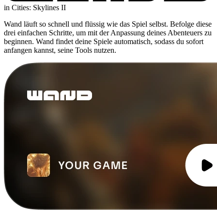
in Cities: Skylines II
Wand läuft so schnell und flüssig wie das Spiel selbst. Befolge diese
drei einfachen Schritte, um mit der Anpassung deines Abenteuers zu
beginnen. Wand findet deine Spiele automatisch, sodass du sofort
anfangen kannst, seine Tools nutzen.