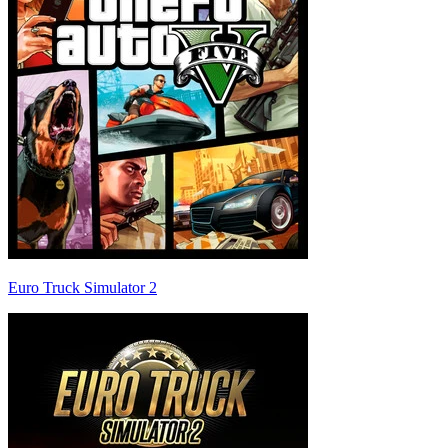
Euro Truck Simulator 2