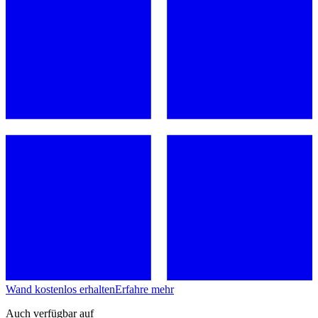
Wand kostenlos erhalten
Erfahre mehr
Auch verfügbar auf