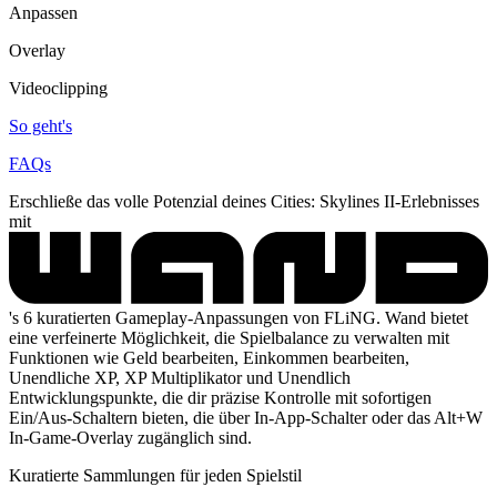
Anpassen
Overlay
Videoclipping
So geht's
FAQs
Erschließe das volle Potenzial deines Cities: Skylines II-Erlebnisses
mit
's 6 kuratierten Gameplay-Anpassungen von FLiNG. Wand bietet
eine verfeinerte Möglichkeit, die Spielbalance zu verwalten mit
Funktionen wie Geld bearbeiten, Einkommen bearbeiten,
Unendliche XP, XP Multiplikator und Unendlich
Entwicklungspunkte, die dir präzise Kontrolle mit sofortigen
Ein/Aus-Schaltern bieten, die über In-App-Schalter oder das Alt+W
In-Game-Overlay zugänglich sind.
Kuratierte Sammlungen für jeden Spielstil