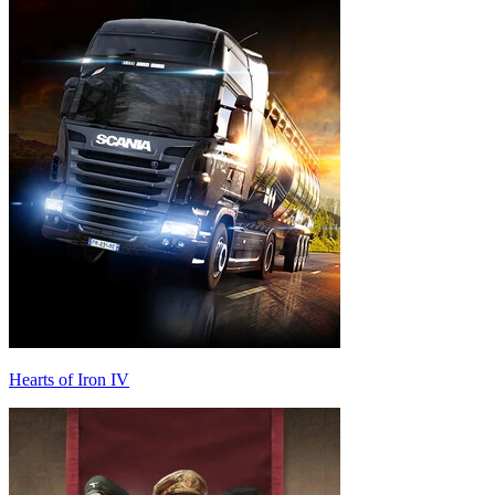
Hearts of Iron IV