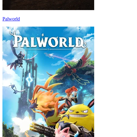
Palworld