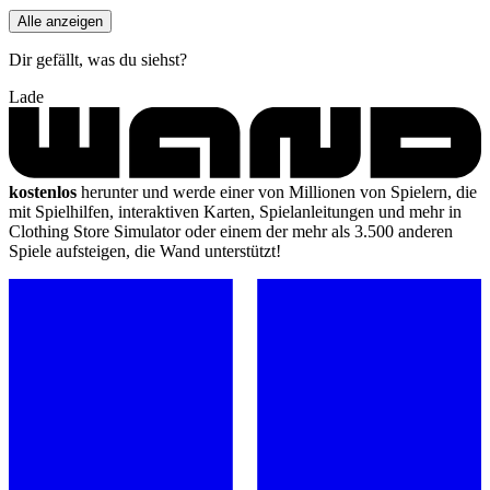
Alle anzeigen
Dir gefällt, was du siehst?
Lade
kostenlos
herunter und werde einer von Millionen von Spielern, die
mit Spielhilfen, interaktiven Karten, Spielanleitungen und mehr in
Clothing Store Simulator oder einem der mehr als 3.500 anderen
Spiele aufsteigen, die Wand unterstützt!