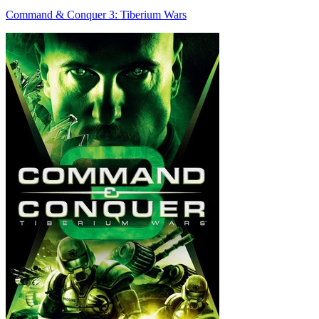
Command & Conquer 3: Tiberium Wars