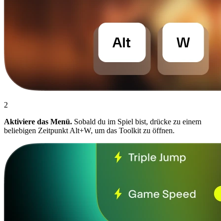
2
Aktiviere das Menü.
Sobald du im Spiel bist, drücke zu einem
beliebigen Zeitpunkt Alt+W, um das Toolkit zu öffnen.