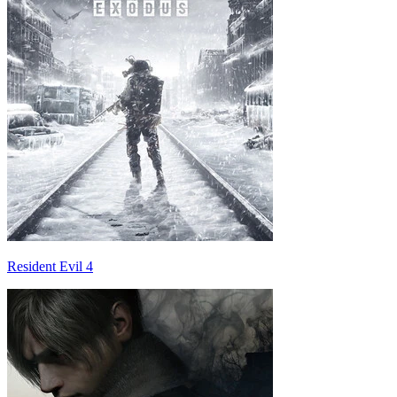
Resident Evil 4