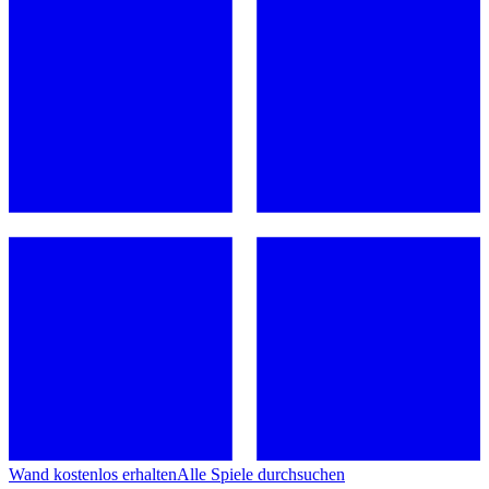
Wand kostenlos erhalten
Alle Spiele durchsuchen