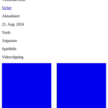
Sicher
Aktualisiert
21. Aug. 2024
Tools
Anpassen
Spielhilfe
Videoclipping