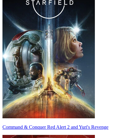
Command & Conquer Red Alert 2 and Yuri's Revenge