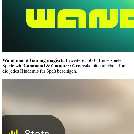
Wand macht Gaming magisch.
Erweitere 3500+ Einzelspieler-
Spiele wie
Command & Conquer: Generals
mit einfachen Tools,
die jedes Hindernis für Spaß beseitigen.