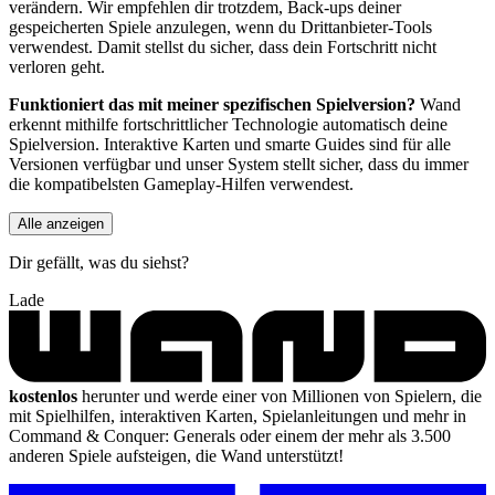
verändern. Wir empfehlen dir trotzdem, Back-ups deiner
gespeicherten Spiele anzulegen, wenn du Drittanbieter-Tools
verwendest. Damit stellst du sicher, dass dein Fortschritt nicht
verloren geht.
Funktioniert das mit meiner spezifischen Spielversion?
Wand
erkennt mithilfe fortschrittlicher Technologie automatisch deine
Spielversion. Interaktive Karten und smarte Guides sind für alle
Versionen verfügbar und unser System stellt sicher, dass du immer
die kompatibelsten Gameplay-Hilfen verwendest.
Alle anzeigen
Dir gefällt, was du siehst?
Lade
kostenlos
herunter und werde einer von Millionen von Spielern, die
mit Spielhilfen, interaktiven Karten, Spielanleitungen und mehr in
Command & Conquer: Generals oder einem der mehr als 3.500
anderen Spiele aufsteigen, die Wand unterstützt!