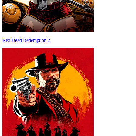
Red Dead Redemption 2