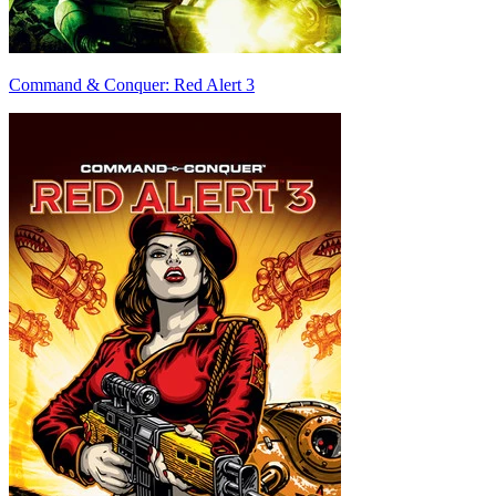
Command & Conquer: Red Alert 3