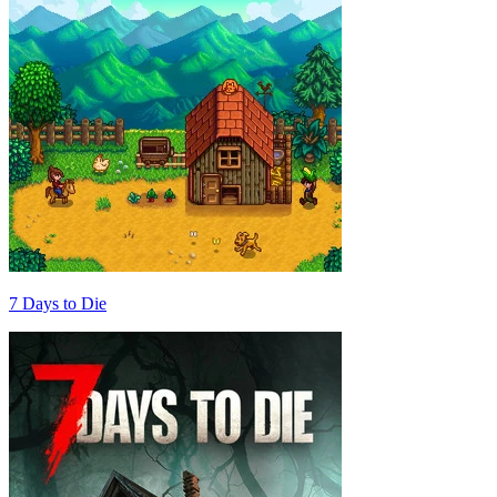
7 Days to Die