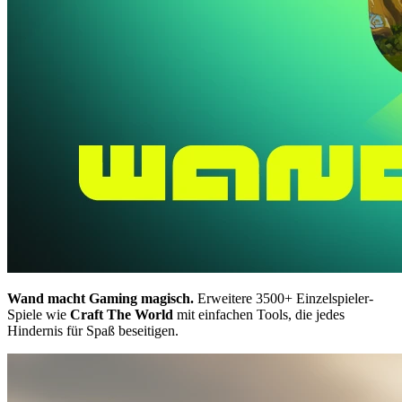
Wand macht Gaming magisch.
Erweitere 3500+ Einzelspieler-
Spiele wie
Craft The World
mit einfachen Tools, die jedes
Hindernis für Spaß beseitigen.