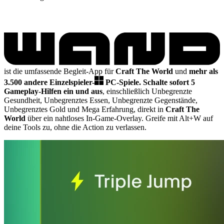
ist die umfassende Begleit-App für
Craft The World
und
mehr als
3.500 andere Einzelspieler-
PC-Spiele.
Schalte sofort 5
Gameplay-Hilfen ein und aus
, einschließlich Unbegrenzte
Gesundheit, Unbegrenztes Essen, Unbegrenzte Gegenstände,
Unbegrenztes Gold und Mega Erfahrung,
direkt in
Craft The
World
über ein nahtloses In-Game-Overlay. Greife mit Alt+W auf
deine Tools zu, ohne die Action zu verlassen.