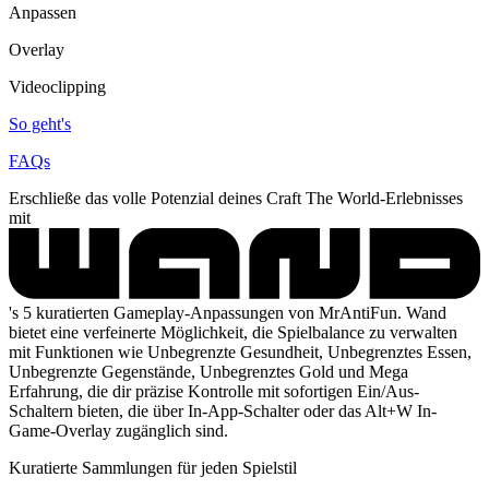
Anpassen
Overlay
Videoclipping
So geht's
FAQs
Erschließe das volle Potenzial deines Craft The World-Erlebnisses
mit
's 5 kuratierten Gameplay-Anpassungen von MrAntiFun. Wand
bietet eine verfeinerte Möglichkeit, die Spielbalance zu verwalten
mit Funktionen wie Unbegrenzte Gesundheit, Unbegrenztes Essen,
Unbegrenzte Gegenstände, Unbegrenztes Gold und Mega
Erfahrung, die dir präzise Kontrolle mit sofortigen Ein/Aus-
Schaltern bieten, die über In-App-Schalter oder das Alt+W In-
Game-Overlay zugänglich sind.
Kuratierte Sammlungen für jeden Spielstil