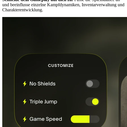
und beeinflusse einzelne Kampfdynamiken, Inventarverwaltung und
Charakterentwicklung.