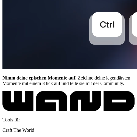
Nimm deine epischen Momente auf.
Zeichne deine legendärsten
Momente mit einem Klick auf und teile sie mit der Community.
Tools für
Craft The World