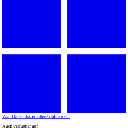
Wand kostenlos erhalten
Erfahre mehr
Auch verfügbar auf