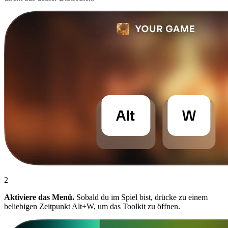
2
Aktiviere das Menü.
Sobald du im Spiel bist, drücke zu einem
beliebigen Zeitpunkt Alt+W, um das Toolkit zu öffnen.