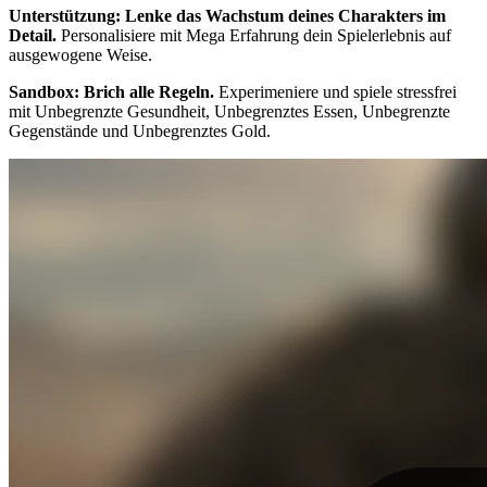
Unterstützung: Lenke das Wachstum deines Charakters im
Detail.
Personalisiere mit Mega Erfahrung dein Spielerlebnis auf
ausgewogene Weise.
Sandbox: Brich alle Regeln.
Experimeniere und spiele stressfrei
mit Unbegrenzte Gesundheit, Unbegrenztes Essen, Unbegrenzte
Gegenstände und Unbegrenztes Gold.