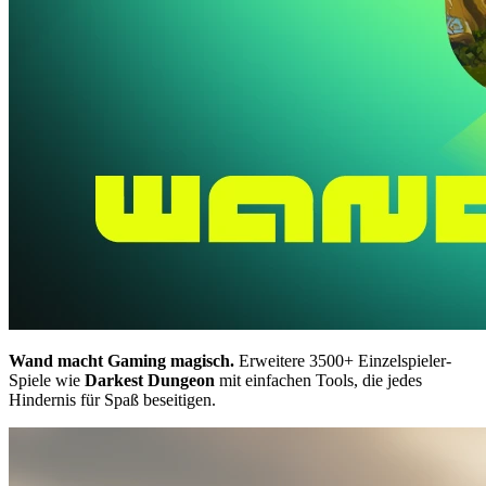
Wand macht Gaming magisch.
Erweitere 3500+ Einzelspieler-
Spiele wie
Darkest Dungeon
mit einfachen Tools, die jedes
Hindernis für Spaß beseitigen.