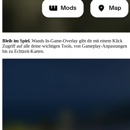
Bleib im Spiel.
Wands In-Game-Overlay gibt dir mit einem Klick
Zugriff auf alle deine wichtigen Tools, von Gameplay-Anpassungen
bis zu Echtzeit-Karten.