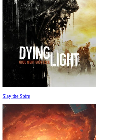
Slay the Spire