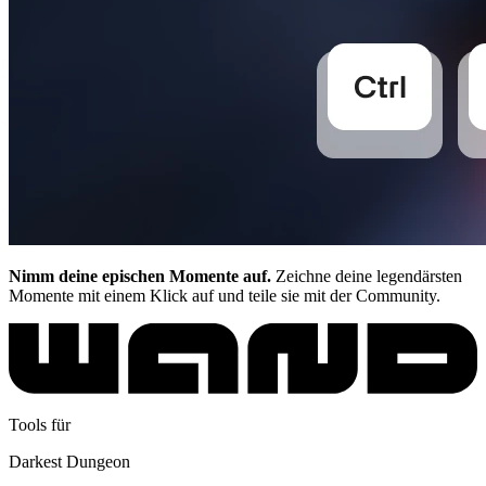
Nimm deine epischen Momente auf.
Zeichne deine legendärsten
Momente mit einem Klick auf und teile sie mit der Community.
Tools für
Darkest Dungeon