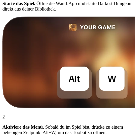
Starte das Spiel.
Öffne die Wand-App und starte Darkest Dungeon
direkt aus deiner Bibliothek.
2
Aktiviere das Menü.
Sobald du im Spiel bist, drücke zu einem
beliebigen Zeitpunkt Alt+W, um das Toolkit zu öffnen.