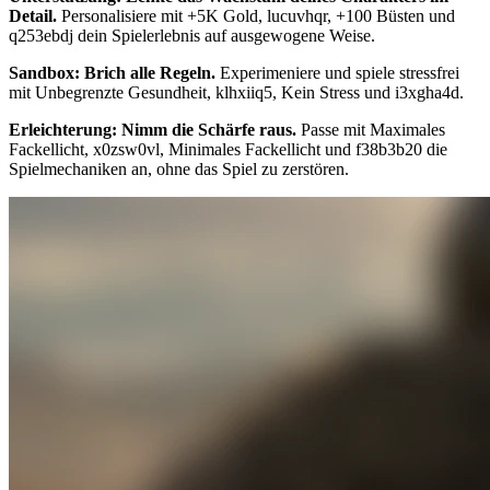
Detail.
Personalisiere mit +5K Gold, lucuvhqr, +100 Büsten und
q253ebdj dein Spielerlebnis auf ausgewogene Weise.
Sandbox: Brich alle Regeln.
Experimeniere und spiele stressfrei
mit Unbegrenzte Gesundheit, klhxiiq5, Kein Stress und i3xgha4d.
Erleichterung: Nimm die Schärfe raus.
Passe mit Maximales
Fackellicht, x0zsw0vl, Minimales Fackellicht und f38b3b20 die
Spielmechaniken an, ohne das Spiel zu zerstören.