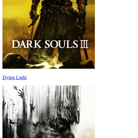
Dying Light