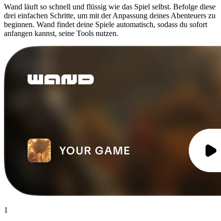
Wand läuft so schnell und flüssig wie das Spiel selbst. Befolge diese
drei einfachen Schritte, um mit der Anpassung deines Abenteuers zu
beginnen. Wand findet deine Spiele automatisch, sodass du sofort
anfangen kannst, seine Tools nutzen.
1