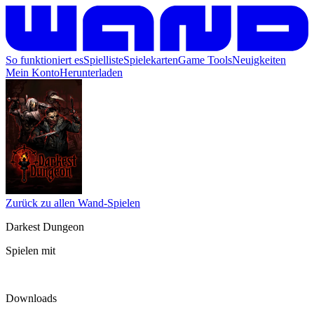
So funktioniert es
Spielliste
Spielekarten
Game Tools
Neuigkeiten
Mein Konto
Herunterladen
Zurück zu allen Wand-Spielen
Darkest Dungeon
Spielen mit
Downloads