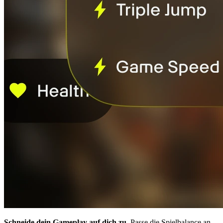
Schneide dein Gameplay auf dich zu.
Passe die Spielbalance an