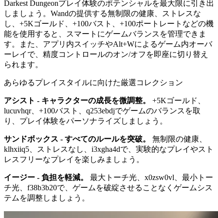
Darkest Dungeonプレイ体験のポテンシャルを最大限に引き出
しましょう。Wandの提供する無制限の健康、ストレスな
し、+5Kゴールド、+100バスト、+100ポートレートなどの機
能を使用すると、スマートにゲームバランスを管理できま
す。また、アプリ内スイッチやAlt+Wによるゲーム内オーバ
ーレイで、精度コントロールのオン/オフを即座に切り替え
られます。
あらゆるプレイスタイルに向けた厳選コレクション
アシスト - キャラクターの成長を微調整。
+5Kゴールド、
lucuvhqr、+100バスト、q253ebdjでゲームのバランスを取
り、プレイ体験をパーソナライズしましょう。
サンドボックス - すべてのルールを突破。
無制限の健康、
klhxiiq5、ストレスなし、i3xgha4dで、実験的なプレイやスト
レスフリーなプレイを楽しみましょう。
イージー - 負担を軽減。
最大トーチ光、x0zsw0vl、最小トー
チ光、f38b3b20で、ゲームを破綻させることなくゲームシス
テムを調整しましょう。