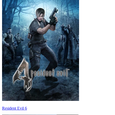
Resident Evil 6