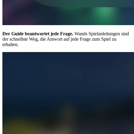
Der Guide beantwortet jede Frage.
Wands Spielanleitungen sind
der schnellste Weg, die Antwort auf jede Frage zum Spiel zu
erhalten.