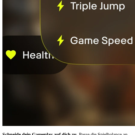
Schneide dein Gameplay auf dich zu.
Passe die Spielbalance an