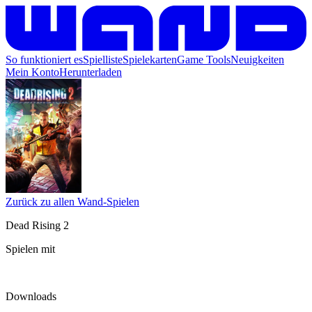
So funktioniert es
Spielliste
Spielekarten
Game Tools
Neuigkeiten
Mein Konto
Herunterladen
Zurück zu allen Wand-Spielen
Dead Rising 2
Spielen mit
Downloads