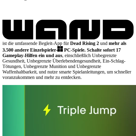
ist die umfassende Begleit-App für
Dead Rising 2
und
mehr als
3.500 andere Einzelspieler-
PC-Spiele.
Schalte sofort 17
Gameplay-Hilfen ein und aus
, einschließlich Unbegrenzte
Gesundheit, Unbegrenzte Überlebendengesundheit, Ein-Schlag-
Tötungen, Unbegrenzte Munition und Unbegrenzte
Waffenhaltbarkeit,
und nutze smarte Spielanleitungen, um schneller
voranzukommen und mehr zu entdecken.