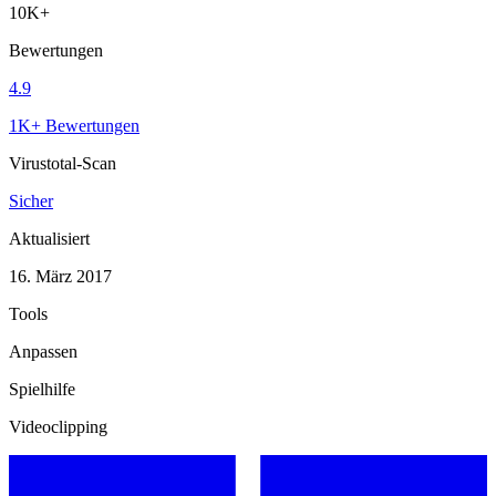
10K+
Bewertungen
4.9
1K+ Bewertungen
Virustotal-Scan
Sicher
Aktualisiert
16. März 2017
Tools
Anpassen
Spielhilfe
Videoclipping