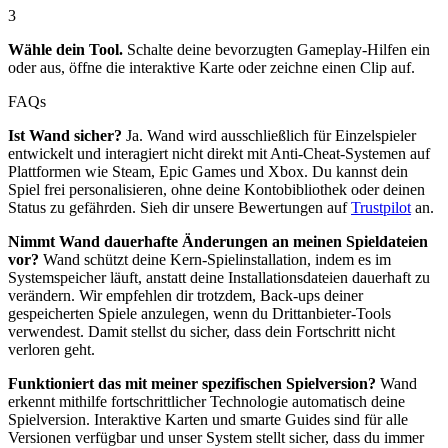
3
Wähle dein Tool.
Schalte deine bevorzugten Gameplay-Hilfen ein
oder aus, öffne die interaktive Karte oder zeichne einen Clip auf.
FAQs
Ist Wand sicher?
Ja. Wand wird ausschließlich für Einzelspieler
entwickelt und interagiert nicht direkt mit Anti-Cheat-Systemen auf
Plattformen wie Steam, Epic Games und Xbox. Du kannst dein
Spiel frei personalisieren, ohne deine Kontobibliothek oder deinen
Status zu gefährden. Sieh dir unsere Bewertungen auf
Trustpilot
an.
Nimmt Wand dauerhafte Änderungen an meinen Spieldateien
vor?
Wand schützt deine Kern-Spielinstallation, indem es im
Systemspeicher läuft, anstatt deine Installationsdateien dauerhaft zu
verändern. Wir empfehlen dir trotzdem, Back-ups deiner
gespeicherten Spiele anzulegen, wenn du Drittanbieter-Tools
verwendest. Damit stellst du sicher, dass dein Fortschritt nicht
verloren geht.
Funktioniert das mit meiner spezifischen Spielversion?
Wand
erkennt mithilfe fortschrittlicher Technologie automatisch deine
Spielversion. Interaktive Karten und smarte Guides sind für alle
Versionen verfügbar und unser System stellt sicher, dass du immer