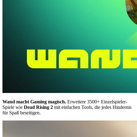
Wand macht Gaming magisch.
Erweitere 3500+ Einzelspieler-
Spiele wie
Dead Rising 2
mit einfachen Tools, die jedes Hindernis
für Spaß beseitigen.