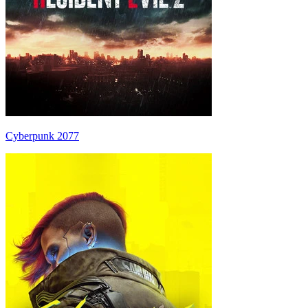
Cyberpunk 2077