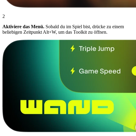
2
Aktiviere das Menü.
Sobald du im Spiel bist, drücke zu einem
beliebigen Zeitpunkt Alt+W, um das Toolkit zu öffnen.