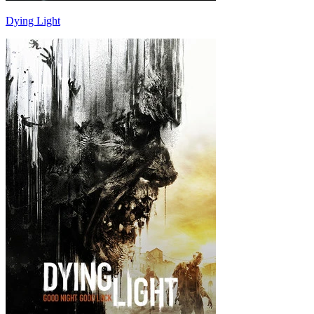
Dying Light