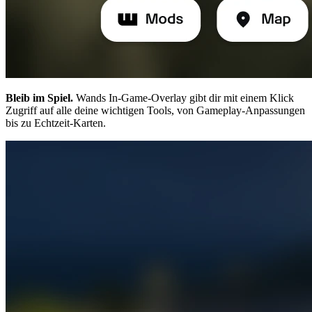
Bleib im Spiel.
Wands In-Game-Overlay gibt dir mit einem Klick
Zugriff auf alle deine wichtigen Tools, von Gameplay-Anpassungen
bis zu Echtzeit-Karten.