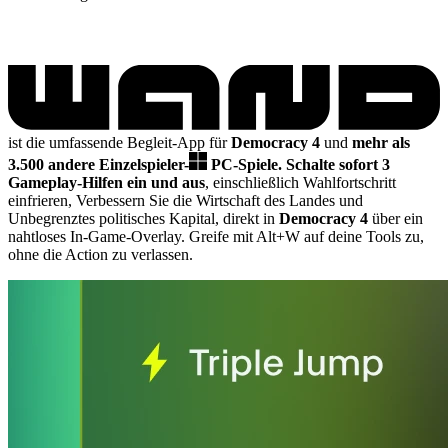
ist die umfassende Begleit-App für
Democracy 4
und
mehr als
3.500 andere Einzelspieler-
PC-Spiele.
Schalte sofort 3
Gameplay-Hilfen ein und aus
, einschließlich Wahlfortschritt
einfrieren, Verbessern Sie die Wirtschaft des Landes und
Unbegrenztes politisches Kapital,
direkt in
Democracy 4
über ein
nahtloses In-Game-Overlay. Greife mit Alt+W auf deine Tools zu,
ohne die Action zu verlassen.