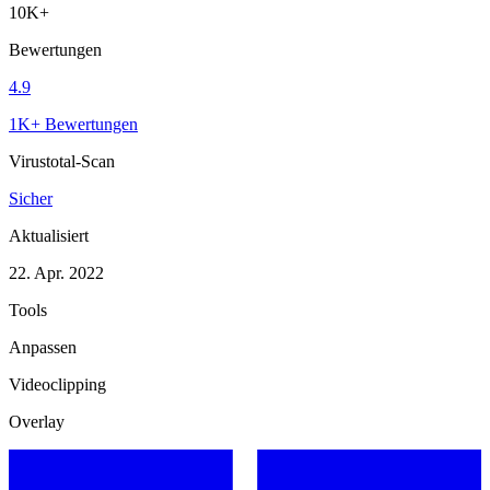
10K+
Bewertungen
4.9
1K+ Bewertungen
Virustotal-Scan
Sicher
Aktualisiert
22. Apr. 2022
Tools
Anpassen
Videoclipping
Overlay