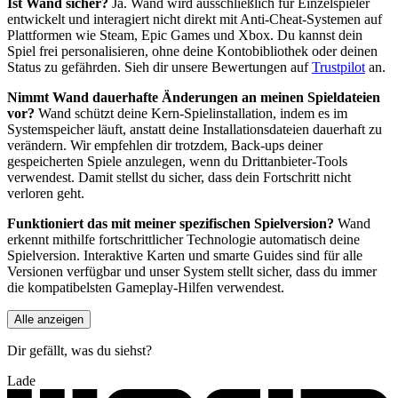
Ist Wand sicher?
Ja. Wand wird ausschließlich für Einzelspieler
entwickelt und interagiert nicht direkt mit Anti-Cheat-Systemen auf
Plattformen wie Steam, Epic Games und Xbox. Du kannst dein
Spiel frei personalisieren, ohne deine Kontobibliothek oder deinen
Status zu gefährden. Sieh dir unsere Bewertungen auf
Trustpilot
an.
Nimmt Wand dauerhafte Änderungen an meinen Spieldateien
vor?
Wand schützt deine Kern-Spielinstallation, indem es im
Systemspeicher läuft, anstatt deine Installationsdateien dauerhaft zu
verändern. Wir empfehlen dir trotzdem, Back-ups deiner
gespeicherten Spiele anzulegen, wenn du Drittanbieter-Tools
verwendest. Damit stellst du sicher, dass dein Fortschritt nicht
verloren geht.
Funktioniert das mit meiner spezifischen Spielversion?
Wand
erkennt mithilfe fortschrittlicher Technologie automatisch deine
Spielversion. Interaktive Karten und smarte Guides sind für alle
Versionen verfügbar und unser System stellt sicher, dass du immer
die kompatibelsten Gameplay-Hilfen verwendest.
Alle anzeigen
Dir gefällt, was du siehst?
Lade