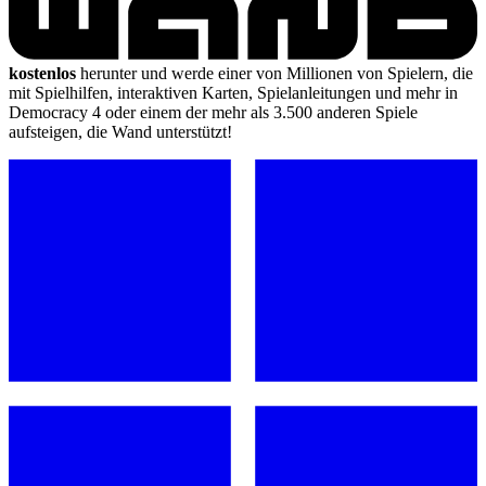
kostenlos
herunter und werde einer von Millionen von Spielern, die
mit Spielhilfen, interaktiven Karten, Spielanleitungen und mehr in
Democracy 4 oder einem der mehr als 3.500 anderen Spiele
aufsteigen, die Wand unterstützt!