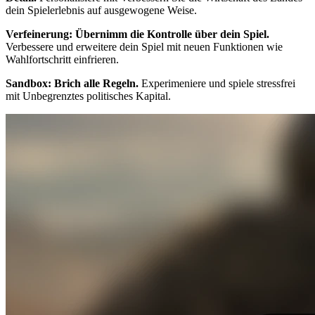
dein Spielerlebnis auf ausgewogene Weise.
Verfeinerung: Übernimm die Kontrolle über dein Spiel.
Verbessere und erweitere dein Spiel mit neuen Funktionen wie
Wahlfortschritt einfrieren.
Sandbox: Brich alle Regeln.
Experimeniere und spiele stressfrei
mit Unbegrenztes politisches Kapital.