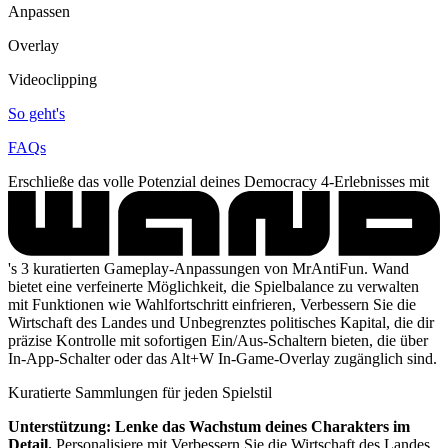
Anpassen
Overlay
Videoclipping
So geht's
FAQs
Erschließe das volle Potenzial deines Democracy 4-Erlebnisses mit
's 3 kuratierten Gameplay-Anpassungen von MrAntiFun. Wand
bietet eine verfeinerte Möglichkeit, die Spielbalance zu verwalten
mit Funktionen wie Wahlfortschritt einfrieren, Verbessern Sie die
Wirtschaft des Landes und Unbegrenztes politisches Kapital, die dir
präzise Kontrolle mit sofortigen Ein/Aus-Schaltern bieten, die über
In-App-Schalter oder das Alt+W In-Game-Overlay zugänglich sind.
Kuratierte Sammlungen für jeden Spielstil
Unterstützung: Lenke das Wachstum deines Charakters im
Detail.
Personalisiere mit Verbessern Sie die Wirtschaft des Landes