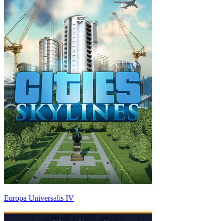
Europa Universalis IV