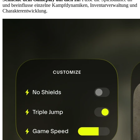
und beeinflusse einzelne Kampfdynamiken, Inventarverwaltung und
Charakterentwicklung.