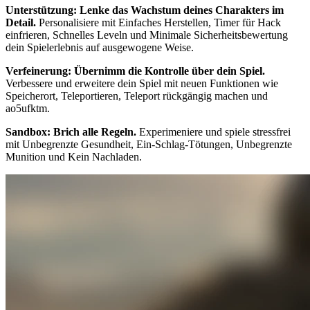
Unterstützung: Lenke das Wachstum deines Charakters im
Detail.
Personalisiere mit Einfaches Herstellen, Timer für Hack
einfrieren, Schnelles Leveln und Minimale Sicherheitsbewertung
dein Spielerlebnis auf ausgewogene Weise.
Verfeinerung: Übernimm die Kontrolle über dein Spiel.
Verbessere und erweitere dein Spiel mit neuen Funktionen wie
Speicherort, Teleportieren, Teleport rückgängig machen und
ao5ufktm.
Sandbox: Brich alle Regeln.
Experimeniere und spiele stressfrei
mit Unbegrenzte Gesundheit, Ein-Schlag-Tötungen, Unbegrenzte
Munition und Kein Nachladen.