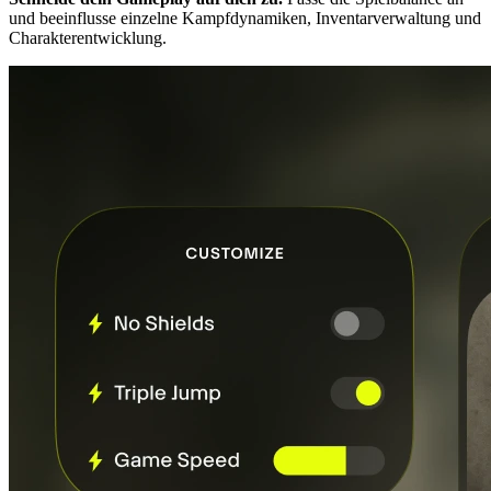
und beeinflusse einzelne Kampfdynamiken, Inventarverwaltung und
Charakterentwicklung.