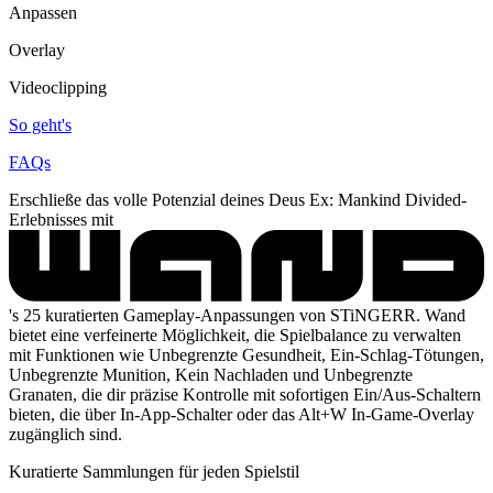
Anpassen
Overlay
Videoclipping
So geht's
FAQs
Erschließe das volle Potenzial deines Deus Ex: Mankind Divided-
Erlebnisses mit
's 25 kuratierten Gameplay-Anpassungen von STiNGERR. Wand
bietet eine verfeinerte Möglichkeit, die Spielbalance zu verwalten
mit Funktionen wie Unbegrenzte Gesundheit, Ein-Schlag-Tötungen,
Unbegrenzte Munition, Kein Nachladen und Unbegrenzte
Granaten, die dir präzise Kontrolle mit sofortigen Ein/Aus-Schaltern
bieten, die über In-App-Schalter oder das Alt+W In-Game-Overlay
zugänglich sind.
Kuratierte Sammlungen für jeden Spielstil