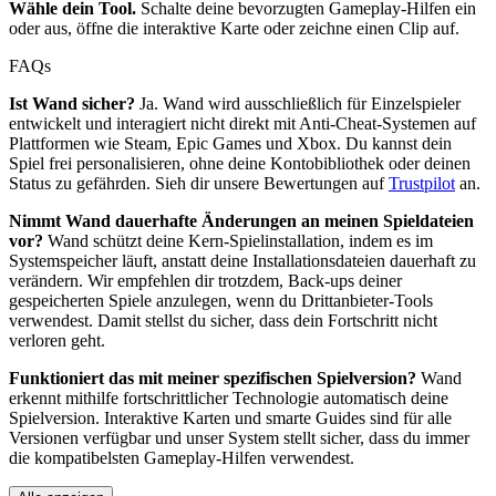
Wähle dein Tool.
Schalte deine bevorzugten Gameplay-Hilfen ein
oder aus, öffne die interaktive Karte oder zeichne einen Clip auf.
FAQs
Ist Wand sicher?
Ja. Wand wird ausschließlich für Einzelspieler
entwickelt und interagiert nicht direkt mit Anti-Cheat-Systemen auf
Plattformen wie Steam, Epic Games und Xbox. Du kannst dein
Spiel frei personalisieren, ohne deine Kontobibliothek oder deinen
Status zu gefährden. Sieh dir unsere Bewertungen auf
Trustpilot
an.
Nimmt Wand dauerhafte Änderungen an meinen Spieldateien
vor?
Wand schützt deine Kern-Spielinstallation, indem es im
Systemspeicher läuft, anstatt deine Installationsdateien dauerhaft zu
verändern. Wir empfehlen dir trotzdem, Back-ups deiner
gespeicherten Spiele anzulegen, wenn du Drittanbieter-Tools
verwendest. Damit stellst du sicher, dass dein Fortschritt nicht
verloren geht.
Funktioniert das mit meiner spezifischen Spielversion?
Wand
erkennt mithilfe fortschrittlicher Technologie automatisch deine
Spielversion. Interaktive Karten und smarte Guides sind für alle
Versionen verfügbar und unser System stellt sicher, dass du immer
die kompatibelsten Gameplay-Hilfen verwendest.