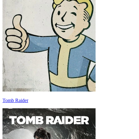
Tomb Raider