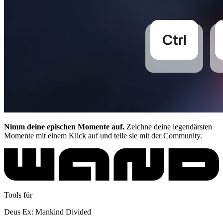
Nimm deine epischen Momente auf.
Zeichne deine legendärsten
Momente mit einem Klick auf und teile sie mit der Community.
Tools für
Deus Ex: Mankind Divided