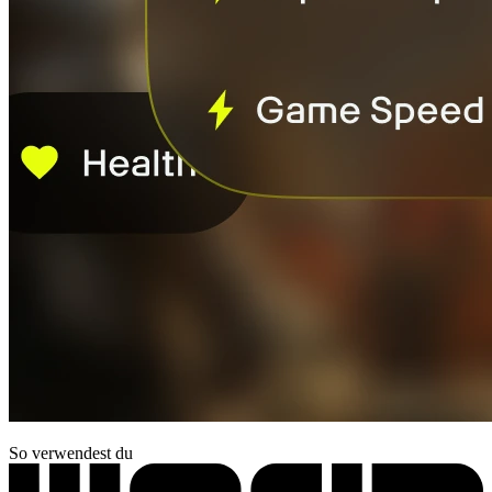
So verwendest du