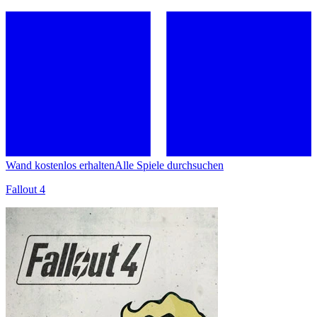
Wand kostenlos erhalten
Alle Spiele durchsuchen
Fallout 4