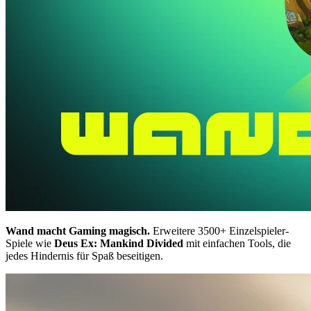
Wand macht Gaming magisch.
Erweitere 3500+ Einzelspieler-
Spiele wie
Deus Ex: Mankind Divided
mit einfachen Tools, die
jedes Hindernis für Spaß beseitigen.