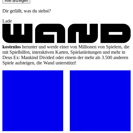
Alle anzeigen
Dir gefällt, was du siehst?
Lade
kostenlos
herunter und werde einer von Millionen von Spielern, die
mit Spielhilfen, interaktiven Karten, Spielanleitungen und mehr in
Deus Ex: Mankind Divided oder einem der mehr als 3.500 anderen
Spiele aufsteigen, die Wand unterstützt!