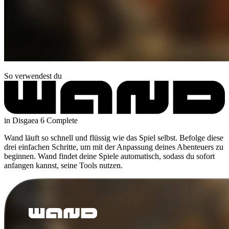
So verwendest du
in Disgaea 6 Complete
Wand läuft so schnell und flüssig wie das Spiel selbst. Befolge diese
drei einfachen Schritte, um mit der Anpassung deines Abenteuers zu
beginnen. Wand findet deine Spiele automatisch, sodass du sofort
anfangen kannst, seine Tools nutzen.