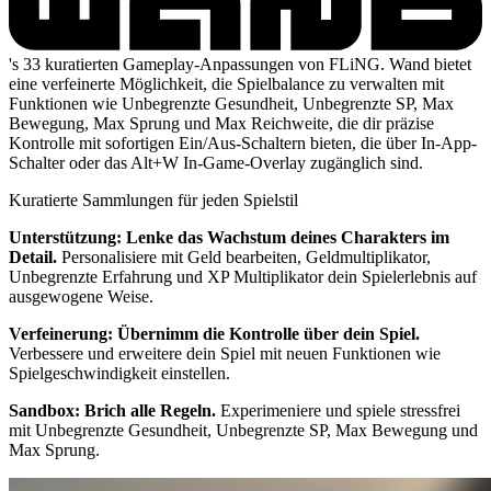
's 33 kuratierten Gameplay-Anpassungen von FLiNG. Wand bietet
eine verfeinerte Möglichkeit, die Spielbalance zu verwalten mit
Funktionen wie Unbegrenzte Gesundheit, Unbegrenzte SP, Max
Bewegung, Max Sprung und Max Reichweite, die dir präzise
Kontrolle mit sofortigen Ein/Aus-Schaltern bieten, die über In-App-
Schalter oder das Alt+W In-Game-Overlay zugänglich sind.
Kuratierte Sammlungen für jeden Spielstil
Unterstützung: Lenke das Wachstum deines Charakters im
Detail.
Personalisiere mit Geld bearbeiten, Geldmultiplikator,
Unbegrenzte Erfahrung und XP Multiplikator dein Spielerlebnis auf
ausgewogene Weise.
Verfeinerung: Übernimm die Kontrolle über dein Spiel.
Verbessere und erweitere dein Spiel mit neuen Funktionen wie
Spielgeschwindigkeit einstellen.
Sandbox: Brich alle Regeln.
Experimeniere und spiele stressfrei
mit Unbegrenzte Gesundheit, Unbegrenzte SP, Max Bewegung und
Max Sprung.