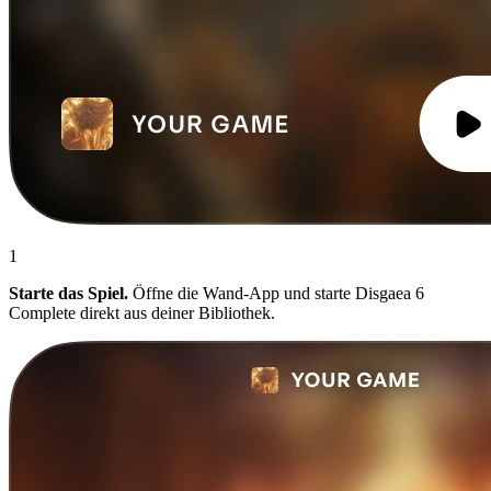
1
Starte das Spiel.
Öffne die Wand-App und starte Disgaea 6
Complete direkt aus deiner Bibliothek.