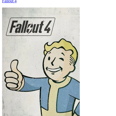
Fallout 4