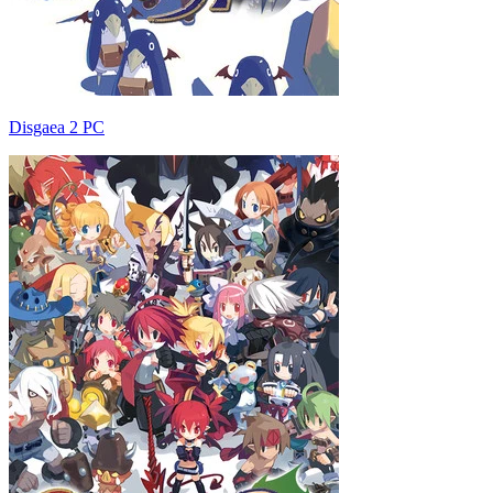
Disgaea 2 PC