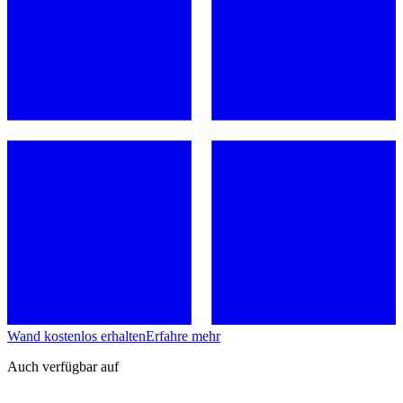
Wand kostenlos erhalten
Erfahre mehr
Auch verfügbar auf