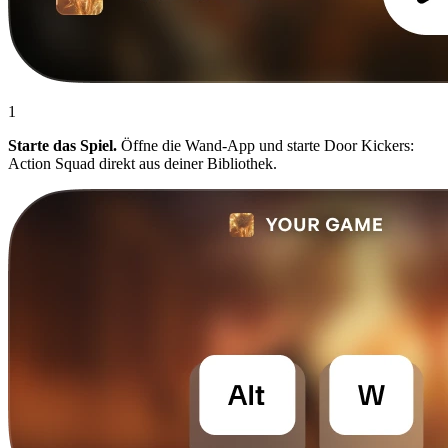
1
Starte das Spiel.
Öffne die Wand-App und starte Door Kickers:
Action Squad direkt aus deiner Bibliothek.