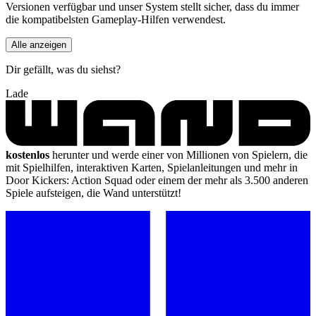
Versionen verfügbar und unser System stellt sicher, dass du immer
die kompatibelsten Gameplay-Hilfen verwendest.
Alle anzeigen
Dir gefällt, was du siehst?
Lade
kostenlos
herunter und werde einer von Millionen von Spielern, die
mit Spielhilfen, interaktiven Karten, Spielanleitungen und mehr in
Door Kickers: Action Squad oder einem der mehr als 3.500 anderen
Spiele aufsteigen, die Wand unterstützt!