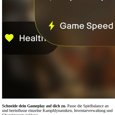
Schneide dein Gameplay auf dich zu.
Passe die Spielbalance an
und beeinflusse einzelne Kampfdynamiken, Inventarverwaltung und