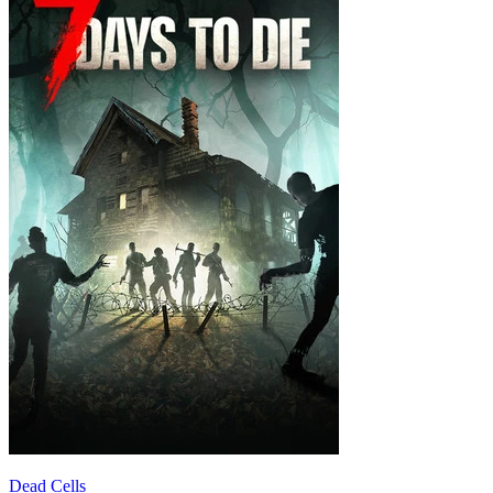
Dead Cells