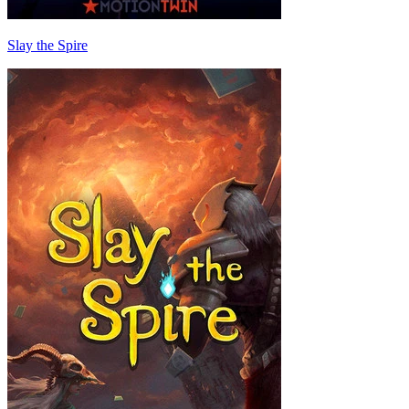
Slay the Spire