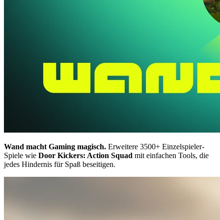
Wand macht Gaming magisch.
Erweitere 3500+ Einzelspieler-
Spiele wie
Door Kickers: Action Squad
mit einfachen Tools, die
jedes Hindernis für Spaß beseitigen.