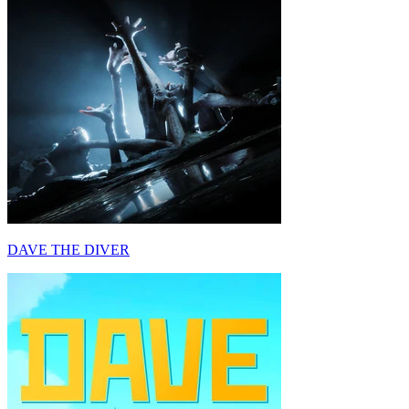
DAVE THE DIVER