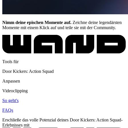
Nimm deine epischen Momente auf.
Zeichne deine legendärsten
Momente mit einem Klick auf und teile sie mit der Community.
Tools für
Door Kickers: Action Squad
Anpassen
Videoclipping
So geht's
FAQs
Erschließe das volle Potenzial deines Door Kickers: Action Squad-
Erlebnisses mit