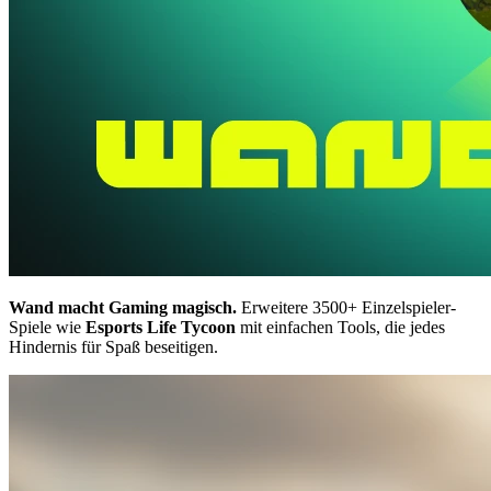
Wand macht Gaming magisch.
Erweitere 3500+ Einzelspieler-
Spiele wie
Esports Life Tycoon
mit einfachen Tools, die jedes
Hindernis für Spaß beseitigen.