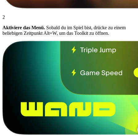
2
Aktiviere das Menü.
Sobald du im Spiel bist, drücke zu einem
beliebigen Zeitpunkt Alt+W, um das Toolkit zu öffnen.