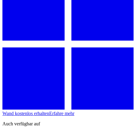
Wand kostenlos erhalten
Erfahre mehr
Auch verfügbar auf