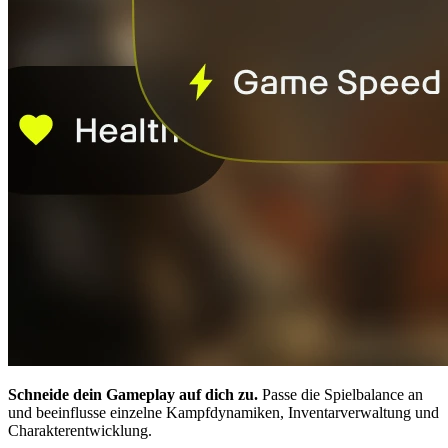
Schneide dein Gameplay auf dich zu.
Passe die Spielbalance an
und beeinflusse einzelne Kampfdynamiken, Inventarverwaltung und
Charakterentwicklung.