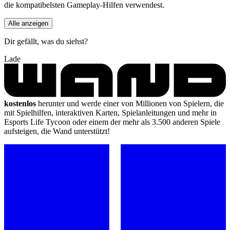
die kompatibelsten Gameplay-Hilfen verwendest.
Alle anzeigen
Dir gefällt, was du siehst?
Lade
kostenlos
herunter und werde einer von Millionen von Spielern, die
mit Spielhilfen, interaktiven Karten, Spielanleitungen und mehr in
Esports Life Tycoon oder einem der mehr als 3.500 anderen Spiele
aufsteigen, die Wand unterstützt!