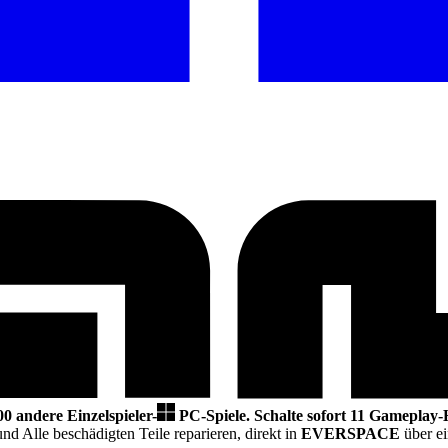
00 andere Einzelspieler-
PC-Spiele.
Schalte sofort 11 Gameplay-
nd Alle beschädigten Teile reparieren,
direkt in
EVERSPACE
über ei