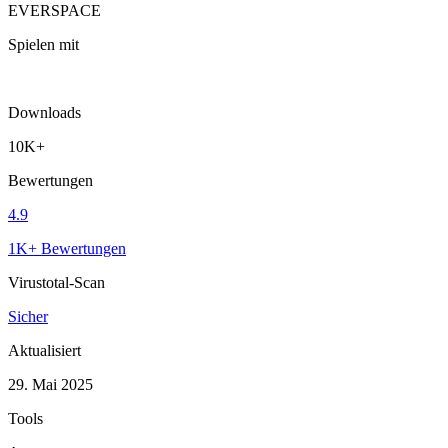
EVERSPACE
Spielen mit
Downloads
10K+
Bewertungen
4.9
1K+ Bewertungen
Virustotal-Scan
Sicher
Aktualisiert
29. Mai 2025
Tools