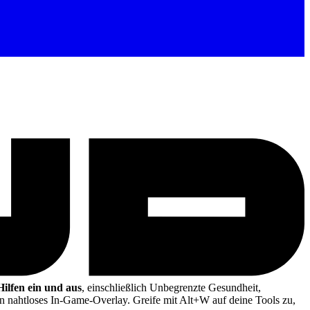
Hilfen ein und aus
, einschließlich Unbegrenzte Gesundheit,
n nahtloses In-Game-Overlay. Greife mit Alt+W auf deine Tools zu,